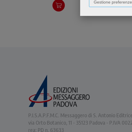
Gestione preferenze
P.I.S.A.P.F.M.C. Messaggero di S. Antonio Editric
via Orto Botanico, 11 - 35123 Padova - P.IVA 0
rea: PD n. 63633