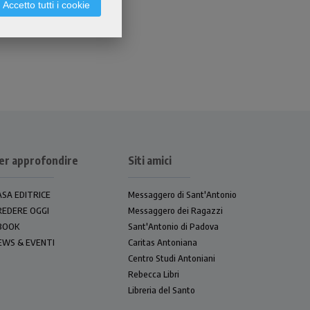
Accetto tutti i cookie
er approfondire
Siti amici
ASA EDITRICE
Messaggero di Sant'Antonio
REDERE OGGI
Messaggero dei Ragazzi
BOOK
Sant'Antonio di Padova
EWS & EVENTI
Caritas Antoniana
Centro Studi Antoniani
Rebecca Libri
Libreria del Santo