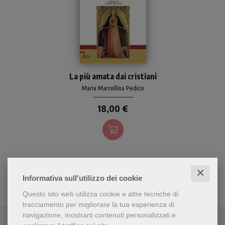
Una sintesi aggiornata e
La più amata dai cristiani
documentata della pietà
mariana del popolo di Dio.
Maria Marcellina Pedico
Una summa mariologica,
18,00 €
tutta da conoscere e da
assimilare. Un ottimo
vademecum per dare
solidità teologica alla
predicazione, alla liturgia e
alla devozione verso la
Beata Vergine Maria.
✕
Informativa sull'utilizzo dei cookie
Questo sito web utilizza cookie e altre tecniche di
tracciamento per migliorare la tua esperienza di
navigazione, mostrarti contenuti personalizzati e