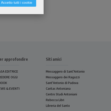
Accetto tutti i cookie
er approfondire
Siti amici
ASA EDITRICE
Messaggero di Sant'Antonio
REDERE OGGI
Messaggero dei Ragazzi
BOOK
Sant'Antonio di Padova
EWS & EVENTI
Caritas Antoniana
Centro Studi Antoniani
Rebecca Libri
Libreria del Santo