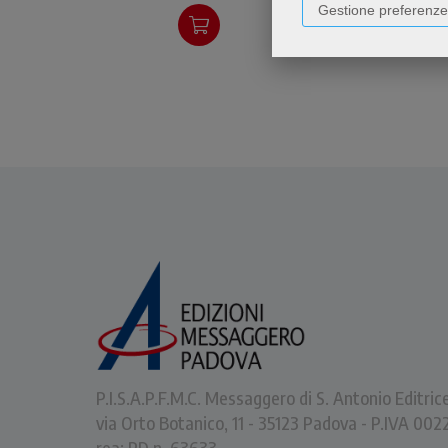
Gestione preferenze
Giovanni Gronchi.
P.I.S.A.P.F.M.C. Messaggero di S. Antonio Editric
via Orto Botanico, 11 - 35123 Padova - P.IVA 0
rea: PD n. 63633