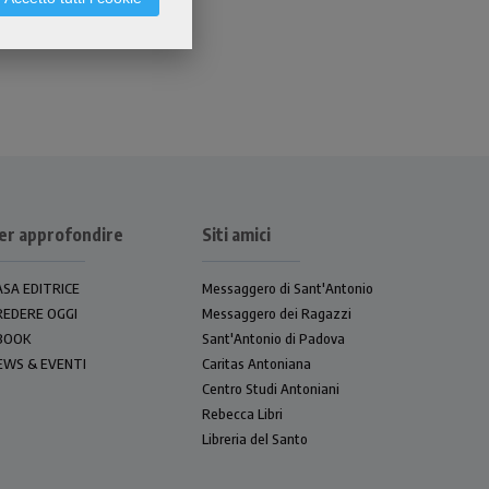
er approfondire
Siti amici
ASA EDITRICE
Messaggero di Sant'Antonio
REDERE OGGI
Messaggero dei Ragazzi
BOOK
Sant'Antonio di Padova
EWS & EVENTI
Caritas Antoniana
Centro Studi Antoniani
Rebecca Libri
Libreria del Santo