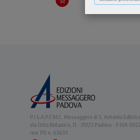
suo amore.
P.I.S.A.P.F.M.C. Messaggero di S. Antonio Editric
via Orto Botanico, 11 - 35123 Padova - P.IVA 0
rea: PD n. 63633