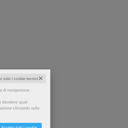
✕
to solo i cookie tecnici
za di navigazione,
i decidere quali
gazione cliccando sulla
Accetto tutti i cookie