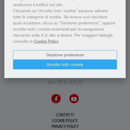
analizzare il traffico sul sito.
Cliccando su "Accetto tutti i cookie" saranno attivate
tutte le categorie di cookie.
Se invece vuoi decidere
quali accettare, clicca su "Gestione preferenze", oppure
accetta solo i cookie essenziali per la navigazione
cliccando sulla X in alto a destra.
Per maggiori dettagli,
consulta la
Cookie Policy
.
Gestione preferenze
P.I.S.A.P.F.M.C. Messaggero di S. Antonio Editrice
Accetto tutti i cookie
via Orto Botanico, 11 - 35123 Padova - P.IVA
00226500288
rea: PD n. 63633
CONTATTI
COOKIE POLICY
PRIVACY POLICY