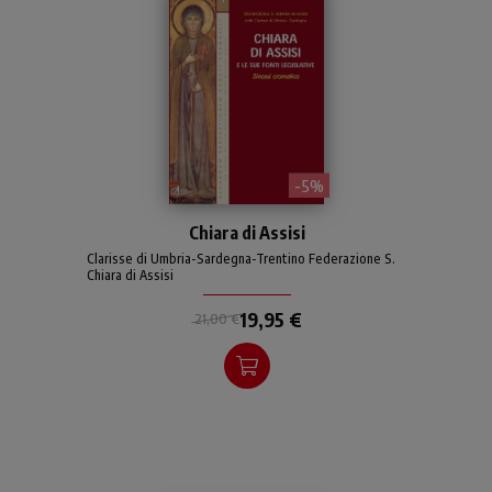
- 5%
Il testo della Forma vitae
Chiara di Assisi
scritto da Chiara per le sue
monache viene accostato
Clarisse di Umbria-Sardegna-Trentino Federazione S.
Chiara di Assisi
alle fonti da cui la santa ha
attinto, evidenziando
19,95 €
21,00 €
ciascuna fonte con un
proprio colore.