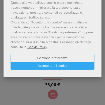
Questo sito web utilizza cookie e altre tecniche di
tracciamento per migliorare la tua esperienza di
navigazione, mostrarti contenuti personalizzati e
analizzare il traffico sul sito.
Cliccando su "Accetto tutti i cookie" saranno attivate
tutte le categorie di cookie.
Se invece vuoi decidere
quali accettare, clicca su "Gestione preferenze", oppure
accetta solo i cookie essenziali per la navigazione
cliccando sulla X in alto a destra.
Per maggiori dettagli,
consulta la
Cookie Policy
.
Gestione preferenze
Un'équipe di monache
Accetto tutti i cookie
Chiara di Assisi
clarisse esamina e studia la
Regola di santa Chiara,
Clarisse di Umbria-Sardegna-Trentino Federazione S.
Chiara di Assisi
cercando di capirne,
attraverso il raffronto di
33,00 €
documenti e testi, l'iter di
formazione.