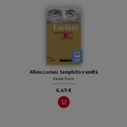
pdf
Giovanni Paolo I non può
Albino Luciani. Semplicità e umiltà
essere ricordato solo per la
brevità del pontificato
Davide Fiocco
6,49 €