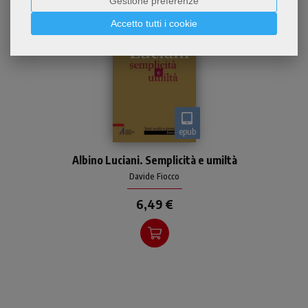
Gestione preferenze
Accetto tutti i cookie
epub
Giovanni Paolo I non può
Albino Luciani. Semplicità e umiltà
essere ricordato solo per la
brevità del pontificato
Davide Fiocco
6,49 €