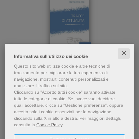
✕
pdf
Informativa sull'utilizzo dei cookie
Un volumetto scritto in
Tracce di attualità
Questo sito web utilizza cookie e altre tecniche di
tono piano, con l’intento di
tracciamento per migliorare la tua esperienza di
evidenziare alcuni spunti di
Davide Fiocco
navigazione, mostrarti contenuti personalizzati e
attualità dell’indimenticata
7,49 €
analizzare il traffico sul sito.
figura di papa
Cliccando su "Accetto tutti i cookie" saranno attivate
tutte le categorie di cookie.
Se invece vuoi decidere
quali accettare, clicca su "Gestione preferenze", oppure
accetta solo i cookie essenziali per la navigazione
cliccando sulla X in alto a destra.
Per maggiori dettagli,
consulta la
Cookie Policy
.