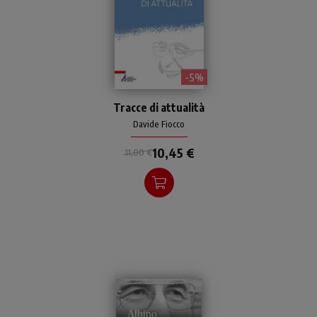
- 5%
Alcuni spunti di attualità
Tracce di attualità
dell'indimenticata figura di
papa Giovanni Paolo I.
Davide Fiocco
10,45 €
11,00 €