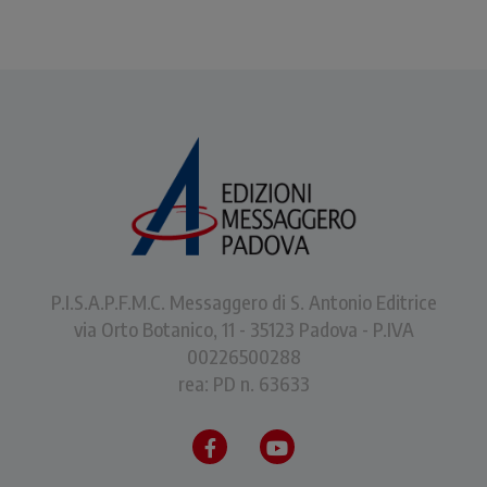
P.I.S.A.P.F.M.C. Messaggero di S. Antonio Editrice
via Orto Botanico, 11 - 35123 Padova - P.IVA
00226500288
rea: PD n. 63633