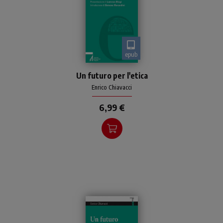
epub
Un testo inedito di Enrico
Un futuro per l'etica
Chiavacci che propone
un'esplorazione ad ampio
Enrico Chiavacci
raggio intorno all'etica
6,99 €
contemporanea, alle sue
pos