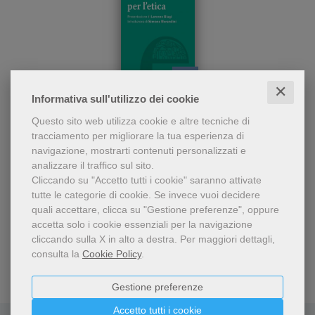
✕
pdf
Informativa sull'utilizzo dei cookie
Un testo inedito di Enrico
Un futuro per l'etica
Questo sito web utilizza cookie e altre tecniche di
Chiavacci che propone
tracciamento per migliorare la tua esperienza di
un'esplorazione ad ampio
Enrico Chiavacci
navigazione, mostrarti contenuti personalizzati e
raggio intorno all'etica
6,99 €
analizzare il traffico sul sito.
contemporanea, alle sue
pos
Cliccando su "Accetto tutti i cookie" saranno attivate
tutte le categorie di cookie.
Se invece vuoi decidere
quali accettare, clicca su "Gestione preferenze", oppure
accetta solo i cookie essenziali per la navigazione
cliccando sulla X in alto a destra.
Per maggiori dettagli,
consulta la
Cookie Policy
.
Gestione preferenze
Accetto tutti i cookie