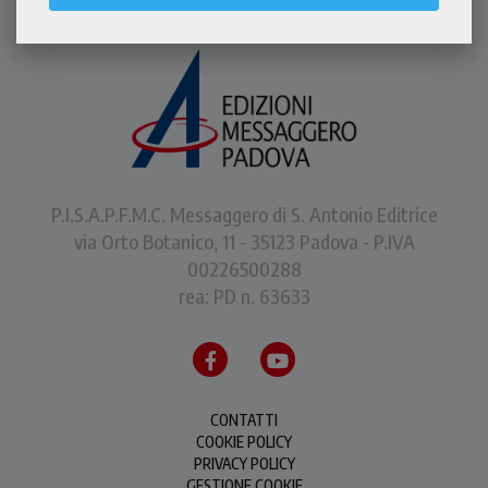
P.I.S.A.P.F.M.C. Messaggero di S. Antonio Editrice
via Orto Botanico, 11 - 35123 Padova - P.IVA
00226500288
rea: PD n. 63633
CONTATTI
COOKIE POLICY
PRIVACY POLICY
GESTIONE COOKIE