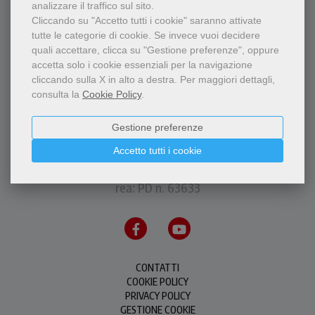
analizzare il traffico sul sito.
Cliccando su "Accetto tutti i cookie" saranno attivate
tutte le categorie di cookie.
Se invece vuoi decidere
quali accettare, clicca su "Gestione preferenze", oppure
accetta solo i cookie essenziali per la navigazione
cliccando sulla X in alto a destra.
Per maggiori dettagli,
consulta la
Cookie Policy
.
Gestione preferenze
P.I.S.A.P.F.M.C. Messaggero di S. Antonio Editrice
via Orto Botanico, 11 - 35123 Padova - P.IVA
Accetto tutti i cookie
00226500288
rea: PD n. 63633
CONTATTI
COOKIE POLICY
PRIVACY POLICY
GESTIONE COOKIE