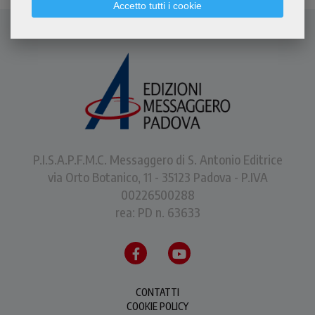
Accetto tutti i cookie
P.I.S.A.P.F.M.C. Messaggero di S. Antonio Editrice
via Orto Botanico, 11 - 35123 Padova - P.IVA
00226500288
rea: PD n. 63633
CONTATTI
COOKIE POLICY