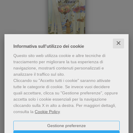
✕
Informativa sull'utilizzo dei cookie
La storia affascinante di
San Francesco d'Assisi
Questo sito web utilizza cookie e altre tecniche di
Francesco di Assisi, nel
tracciamento per migliorare la tua esperienza di
clima e nell'ambiente
Françoise Vintrou
navigazione, mostrarti contenuti personalizzati e
medievale in cui il santo è
analizzare il traffico sul sito.
vissuto, e insieme
5,16 €
l'attualità del suo
Cliccando su "Accetto tutti i cookie" saranno attivate
messaggio.
tutte le categorie di cookie.
Se invece vuoi decidere
quali accettare, clicca su "Gestione preferenze", oppure
accetta solo i cookie essenziali per la navigazione
cliccando sulla X in alto a destra.
Per maggiori dettagli,
consulta la
Cookie Policy
.
Gestione preferenze