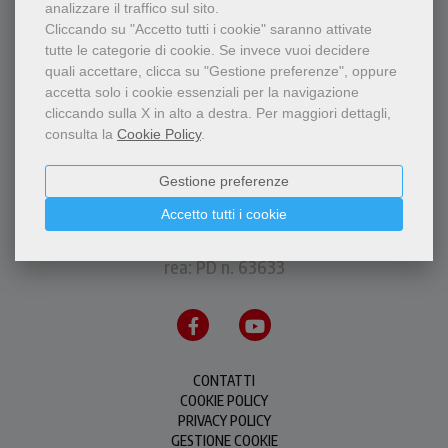
analizzare il traffico sul sito.
Cliccando su "Accetto tutti i cookie" saranno attivate
tutte le categorie di cookie.
Se invece vuoi decidere
quali accettare, clicca su "Gestione preferenze", oppure
accetta solo i cookie essenziali per la navigazione
cliccando sulla X in alto a destra.
Per maggiori dettagli,
consulta la
Cookie Policy
.
Gestione preferenze
P.I.S.A.P.F.M.C. Messaggero di S. Antonio Editrice
via Orto Botanico, 11 - 35123 Padova - P.IVA
Accetto tutti i cookie
00226500288
rea: PD n. 63633
CONTATTI
COOKIE POLICY
PRIVACY POLICY
GESTIONE COOKIE