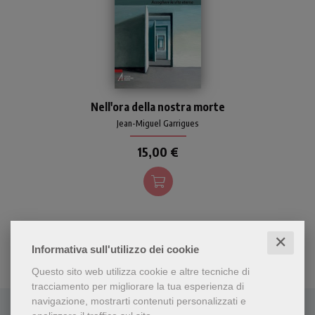
La fede cristiana getta una
Nell'ora della nostra morte
luce di verità sulla
condizione mortale
Jean-Miguel Garrigues
dell'uomo e permette al
15,00 €
credente di andare oltre la
morte, di riconoscerla come
realtà naturale ineluttabile.
✕
Informativa sull'utilizzo dei cookie
Questo sito web utilizza cookie e altre tecniche di
tracciamento per migliorare la tua esperienza di
navigazione, mostrarti contenuti personalizzati e