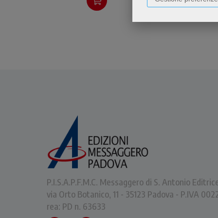
emozionanti e commoventi,
alcuni più avventurosi, altri
d'intima introspezione.
P.I.S.A.P.F.M.C. Messaggero di S. Antonio Editric
via Orto Botanico, 11 - 35123 Padova - P.IVA 0
rea: PD n. 63633