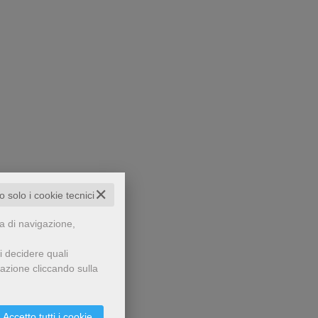
✕
to solo i cookie tecnici
za di navigazione,
i decidere quali
gazione cliccando sulla
Accetto tutti i cookie