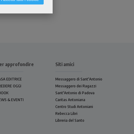
er approfondire
Siti amici
ASA EDITRICE
Messaggero di Sant'Antonio
REDERE OGGI
Messaggero dei Ragazzi
BOOK
Sant'Antonio di Padova
EWS & EVENTI
Caritas Antoniana
Centro Studi Antoniani
Rebecca Libri
Libreria del Santo