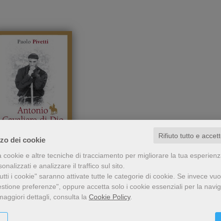
Rifiuto tutto e accet
zzo dei cookie
a cookie e altre tecniche di tracciamento per migliorare la tua esperien
Un racconto liberamente
nio Cavaliere di Dio
nalizzati e analizzare il traffico sul sito.
 fedelmente ispirato alla
tti i cookie" saranno attivate tutte le categorie di cookie.
Se invece vuo
vita di sant'Antonio;
Paolo Pivetti
estione preferenze", oppure accetta solo i cookie essenziali per la navi
ncentrato su quella parte
maggiori dettagli, consulta la
Cookie Policy
.
lla sua vita, la giovinezza,
12,00 €
he fu così importante per
la scoperta della sua