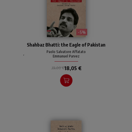
- 5%
Biography of Shahbaz
Shahbaz Bhatti: the Eagle of Pakistan
Bhatti (1968-2011), lawyer,
promoter of human rights,
Paolo Salvatore Affatato
,
Emmanuel Parvez
Federal Minister for
Minority Affairs, "martyr"
18,05 €
19,00 €
for the reform of the
blasphemy law in Pakistan.