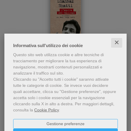
✕
- 5%
Informativa sull'utilizzo dei cookie
Biografia di Bhatti
Shahbaz Bhatti
Questo sito web utilizza cookie e altre tecniche di
realizzata grazie a un
tracciamento per migliorare la tua esperienza di
paziente lavoro di ricerca
Paolo Salvatore Affatato
,
Emmanuel Parvez
navigazione, mostrarti contenuti personalizzati e
sul campo e di ricostruzione
analizzare il traffico sul sito.
dei passaggi e delle
15,20 €
16,00 €
persone-chiave della vita
Cliccando su "Accetto tutti i cookie" saranno attivate
del ministro pakistano
tutte le categorie di cookie.
Se invece vuoi decidere
ucciso dai terroristi.
quali accettare, clicca su "Gestione preferenze", oppure
accetta solo i cookie essenziali per la navigazione
cliccando sulla X in alto a destra.
Per maggiori dettagli,
consulta la
Cookie Policy
.
Gestione preferenze