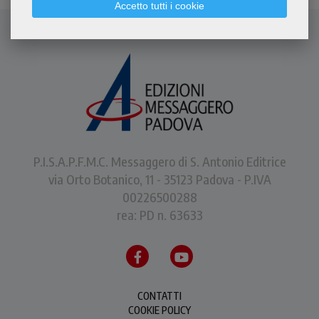
Accetto tutti i cookie
P.I.S.A.P.F.M.C. Messaggero di S. Antonio Editrice
via Orto Botanico, 11 - 35123 Padova - P.IVA
00226500288
rea: PD n. 63633
CONTATTI
COOKIE POLICY