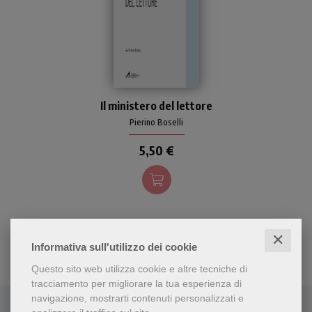
Un testo semplice ma
Il ministero del lettore
efficace e pratico per la
formazione dei laici che
Pierino Boselli
svolgono il servizio di
5,50 €
proclamare la Parola nelle
celebrazioni liturgiche.
✕
Informativa sull'utilizzo dei cookie
Questo sito web utilizza cookie e altre tecniche di
tracciamento per migliorare la tua esperienza di
navigazione, mostrarti contenuti personalizzati e