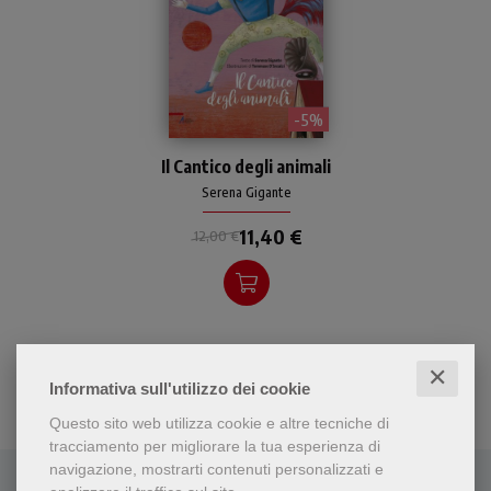
- 5%
Venti animali esprimono il
Il Cantico degli animali
loro canto di lode al Signore.
Delicate e coloratissime
Serena Gigante
illustrazioni impreziosiscono
11,40 €
il testo. Età di lettura dai 6
12,00 €
anni.
✕
Informativa sull'utilizzo dei cookie
Questo sito web utilizza cookie e altre tecniche di
tracciamento per migliorare la tua esperienza di
navigazione, mostrarti contenuti personalizzati e