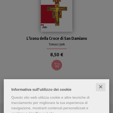
La storia documentata di
L'icona della Croce di San Damiano
quell'icona della croce che,
dipinta nel XII secolo in
Tomasz Jank
Umbria per la chiesa di San
8,50 €
Damiano, è diventata una
delle più preziose reliquie
francescane.
✕
Informativa sull'utilizzo dei cookie
Questo sito web utilizza cookie e altre tecniche di
tracciamento per migliorare la tua esperienza di
navigazione, mostrarti contenuti personalizzati e