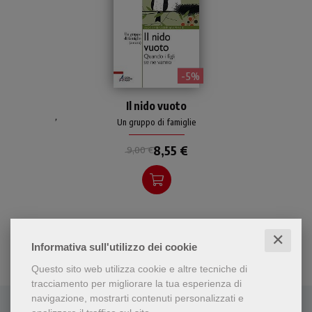
- 5%
Sussidio per genitori, e non
Il nido vuoto
solo, che desiderano
,
prepararsi al momento in cui
Un gruppo di famiglie
i figli se ne vanno di casa.
8,55 €
Come affrontare la
9,00 €
sindrome da nido vuoto sul
piano della fede in Dio e con
un precedente... in san
Francesco.
✕
Informativa sull'utilizzo dei cookie
Questo sito web utilizza cookie e altre tecniche di
tracciamento per migliorare la tua esperienza di
navigazione, mostrarti contenuti personalizzati e