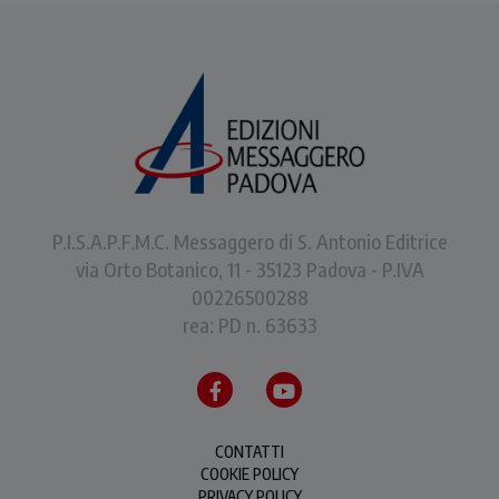
P.I.S.A.P.F.M.C. Messaggero di S. Antonio Editrice
via Orto Botanico, 11 - 35123 Padova - P.IVA
00226500288
rea: PD n. 63633
CONTATTI
COOKIE POLICY
PRIVACY POLICY