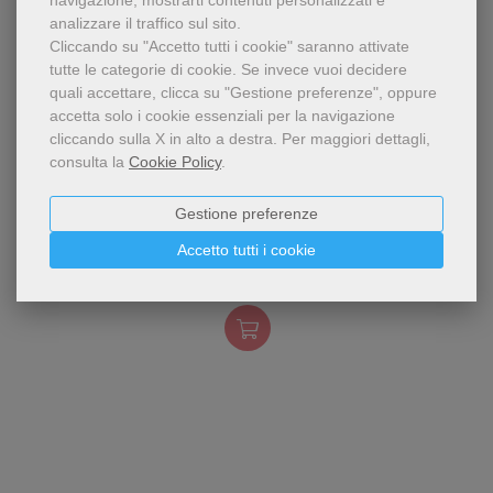
navigazione, mostrarti contenuti personalizzati e
analizzare il traffico sul sito.
Cliccando su "Accetto tutti i cookie" saranno attivate
tutte le categorie di cookie.
Se invece vuoi decidere
quali accettare, clicca su "Gestione preferenze", oppure
accetta solo i cookie essenziali per la navigazione
cliccando sulla X in alto a destra.
Per maggiori dettagli,
consulta la
Cookie Policy
.
Invito a riscoprire l'attualità
SAINT ANTOINE AUJOURD'HUI
Gestione preferenze
di sant'Antonio in linea con i
temi del grande Giubileo del
Valentin Strappazzon
Accetto tutti i cookie
2000: rafforzare la fede,
3,62 €
annunciare la Parola e
pregare come faceva il
grande santo.