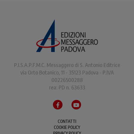
P.I.S.A.P.F.M.C. Messaggero di S. Antonio Editrice
via Orto Botanico, 11 - 35123 Padova - P.IVA
00226500288
rea: PD n. 63633
CONTATTI
COOKIE POLICY
PRIVACY POLICY