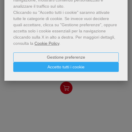
navigazione, mostrarti contenuti personalizzati e
analizzare il traffico sul sito.
Cliccando su "Accetto tutti i cookie" saranno attivate
tutte le categorie di cookie.
Se invece vuoi decidere
quali accettare, clicca su "Gestione preferenze", oppure
accetta solo i cookie essenziali per la navigazione
cliccando sulla X in alto a destra.
Per maggiori dettagli,
consulta la
Cookie Policy
.
pdf
Anna Katharina Emmerick
Anna Katharina Emmerick
Gestione preferenze
(1774 - 1824), monaca
agostiniana tedesca, è la
Vincenzo Noja
Accetto tutti i cookie
veggente di Dülmen celebre
6,49 €
per i suoi doni spirituali,