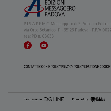
P.I.S.A.P.F.M.C. Messaggero di S. Antonio Editric
via Orto Botanico, 11 - 35123 Padova - P.IVA 0
rea: PD n. 63633
CONTATTI
COOKIE POLICY
PRIVACY POLICY
GESTIONE COOKIE
Realizzazione:
Powered by: