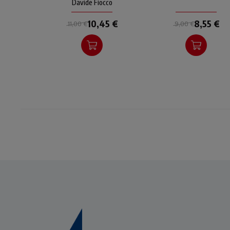
Davide Fiocco
pensiero di papa Luciani
8,55 €
10,45 €
9,00 €
11,00 €