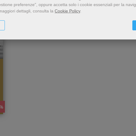
estione preferenze", oppure accetta solo i cookie essenziali per la navi
Scopri i libri su Papa Luciani
maggiori dettagli, consulta la
Cookie Policy
.
5%
i
il