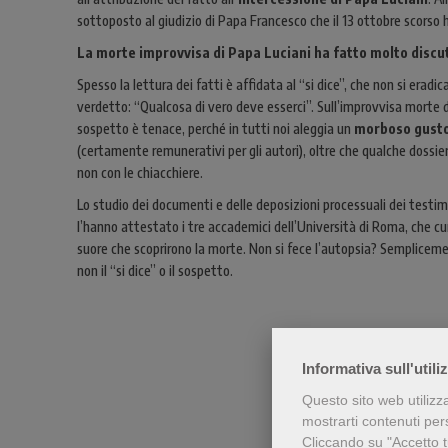
sottoposto al giudizio di Papa Francesco che il 13 ottobre scorso
La morte improvvisa di Papa Luciani ha fatto molto discut
Spesso la lettura dei fatti è affidata al “si dice”, che non si eradi
verdetto: “Qualcosa di vero deve esserci”. Sull’improvvisa morte d
sospetto è tenace, perché in tutti noi aleggia un
morboso gusto
(certamente remunerativi per gli autori), oltre che qualche dossie
non con le chiacchiere.
Lo studio dei documenti e delle deposizioni processuali dei testim
l’hanno attestato i tre accademici dell’Università di Roma, che cur
suore che scoprirono la morte. Non si fece l’autopsia? Semplice
non il “si dice” o il sospetto.
Informativa sull'utili
Questo sito web utilizz
mostrarti contenuti perso
Cliccando su "Accetto tu