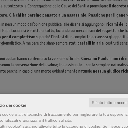
 ha autorizzato la Congregazione delle Cause dei Santi a promulgare il
decreto 
ere. C’è chi ha persino pensato a un assassinio. Passione per il gene
ca in nessun modo dall’opinione pubblica; alle dicerie si aggiungono i
ricami del c
i Papa Luciani si è scritto di tutto, lucrando sui meccanismi del sospetto, che h
 per il complottismo
, perché l’ipotesi di un complotto accarezza gli appetiti
r giornalistico. A me pare che siano sempre stati
castelli in aria
, costruiti sen
oni oculari hanno confermato la versione ufficiale:
Giovanni Paolo I morì di i
arono la conservazione della salma; l’ha assicurato – con la semplice naturalezza
mente perché in caso di una morte evidentemente naturale
nessun giudice rich
Rifiuto tutto e accet
zzo dei cookie
Vuoi proseguire nella
?
lettura
a cookie e altre tecniche di tracciamento per migliorare la tua esperien
Scarica il PDF con l'intervista completa
nalizzati e analizzare il traffico sul sito.
tti i cookie" saranno attivate tutte le categorie di cookie.
Se invece vuo