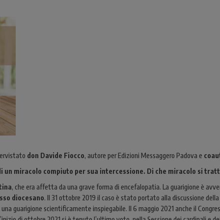
tervistato
don Davide Fiocco
, autore per Edizioni Messaggero Padova e
coau
di un miracolo compiuto per sua intercessione. Di che miracolo si trat
tina
, che era affetta da una grave forma di encefalopatia. La guarigione è avven
cesso diocesano
. Il 31 ottobre 2019 il caso è stato portato alla discussione de
i una guarigione scientificamente inspiegabile. Il 6 maggio 2021 anche il Congress
ll’inizio di ottobre 2021 si è tenuto l’ultimo voto, nella Sessione dei cardinali e 