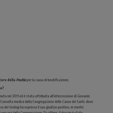
tore della
Positio
per la causa di beatificazione.
ta?
uta nel 2011 ed è stata attribuita all’intercessione di Giovanni
lla Consulta medica della Congregazione delle Cause dei Santi, dove
o dei teologi ha espresso il suo giudizio positivo, in merito
dei vescovi della Congregazione. Da ultimo, il dossier è stato