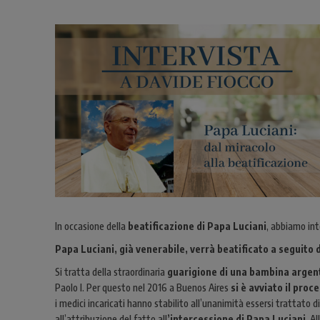
In occasione della
beatificazione di Papa Luciani
, abbiamo in
Papa Luciani, già venerabile, verrà beatificato a seguito 
Si tratta della straordinaria
guarigione di una bambina argen
Paolo I. Per questo nel 2016 a Buenos Aires
si è avviato il pro
i medici incaricati hanno stabilito all’unanimità essersi trattato d
all’attribuzione del fatto all
’intercessione di Papa Luciani
. A