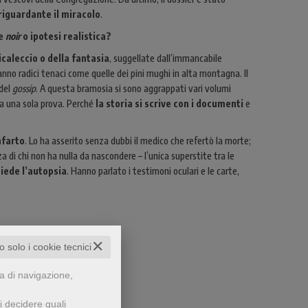
riguardante il miracolo
.
re
noir
o ipotesi realistica?
icaleccio o della fantasia
, suggellate dall’immancabile
anno radici tenaci come quelle dei pini mughi in alta montagna. Il
 del
gossip
. A questa bramosia si sono aggrappati vari volumi
za una sola prova. Perché
la storia si scrive con i documenti
e
nfarto
. Lo ha asserito senza dubbi il medico che refertò la morte;
 di chi non ha nulla da nascondere – l’unica superstite tra le
iede l’autopsia
. Hanno parlato i testimoni oculari e le carte,
✕
to solo i cookie tecnici
za di navigazione,
i decidere quali