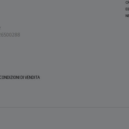
C
E
N
e
0226500288
CONDIZIONI DI VENDITA