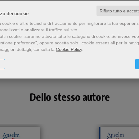
Rifiuto tutto e accet
zzo dei cookie
a cookie e altre tecniche di tracciamento per migliorare la tua esperien
nalizzati e analizzare il traffico sul sito.
tti i cookie" saranno attivate tutte le categorie di cookie.
Se invece vuo
estione preferenze", oppure accetta solo i cookie essenziali per la navi
Condividi
maggiori dettagli, consulta la
Cookie Policy
.
Dello stesso autore