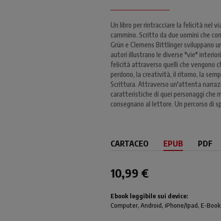
Un libro per rintracciare la felicità ne
cammino. Scritto da due uomini che con
Grün e Clemens Bittlinger sviluppano una 
autori illustrano le diverse "vie" interio
felicità attraverso quelli che vengono chia
perdono, la creatività, il ritorno, la semp
Scrittura. Attraverso un'attenta narraz
caratteristiche di quei personaggi che m
consegnano al lettore. Un percorso di spi
CARTACEO
EPUB
PDF
10,99 €
Ebook leggibile sui device:
Computer
, Android,
iPhone/Ipad
, E-Book