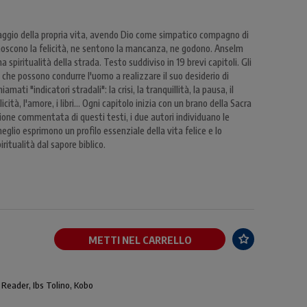
l viaggio della propria vita, avendo Dio come simpatico compagno di
oscono la felicità, ne sentono la mancanza, ne godono. Anselm
spiritualità della strada. Testo suddiviso in 19 brevi capitoli. Gli
ri che possono condurre l'uomo a realizzare il suo desiderio di
mati "indicatori stradali": la crisi, la tranquillità, la pausa, il
licità, l'amore, i libri... Ogni capitolo inizia con un brano della Sacra
ione commentata di questi testi, i due autori individuano le
eglio esprimono un profilo essenziale della vita felice e lo
ritualità dal sapore biblico.
METTI NEL CARRELLO
 Reader, Ibs Tolino, Kobo