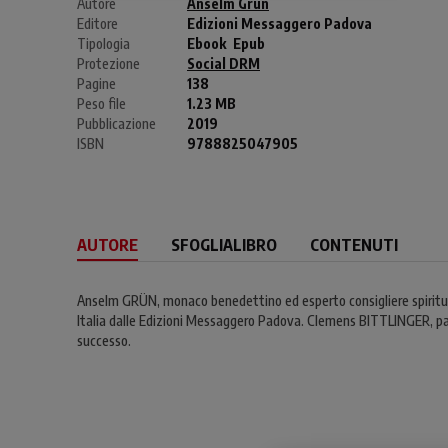
Autore
Anselm Grün
Editore
Edizioni Messaggero Padova
Tipologia
Ebook
Epub
Protezione
Social DRM
Pagine
138
Peso file
1.23 MB
Pubblicazione
2019
ISBN
9788825047905
AUTORE
SFOGLIALIBRO
CONTENUTI
Anselm GRÜN, monaco benedettino ed esperto consigliere spirituale,
Italia dalle Edizioni Messaggero Padova. Clemens BITTLINGER, pastor
successo.