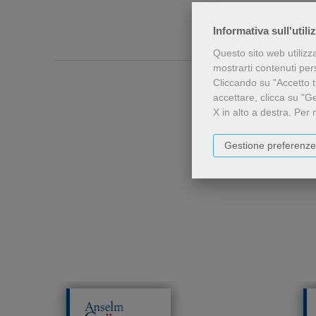
Informativa sull'utili
Questo sito web utilizz
mostrarti contenuti perso
Cliccando su "Accetto tu
accettare, clicca su "G
X in alto a destra.
Per 
Gestione preferenze