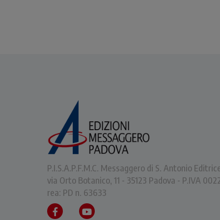
P.I.S.A.P.F.M.C. Messaggero di S. Antonio Editric
via Orto Botanico, 11 - 35123 Padova - P.IVA 0
rea: PD n. 63633