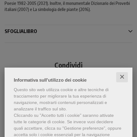
Poesie 1982-2005 (2021). Inoltre, il monumentale Dizionario dei Proverbi
italiani (2007) e La simbologia delle piante (2016).
SFOGLIALIBRO
Condividi
✕
Informativa sull'utilizzo dei cookie
Questo sito web utilizza cookie e altre tecniche di
tracciamento per migliorare la tua esperienza di
navigazione, mostrarti contenuti personalizzati e
analizzare il traffico sul sito.
Cliccando su "Accetto tutti i cookie" saranno attivate
Dello stesso autore
tutte le categorie di cookie.
Se invece vuoi decidere
quali accettare, clicca su "Gestione preferenze", oppure
accetta solo i cookie essenziali per la navigazione