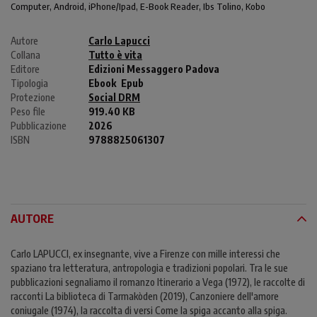
Computer
, Android,
iPhone/Ipad
, E-Book Reader, Ibs Tolino, Kobo
Autore
Carlo Lapucci
Collana
Tutto è vita
Editore
Edizioni Messaggero Padova
Tipologia
Ebook
Epub
Protezione
Social DRM
Peso file
919.40 KB
Pubblicazione
2026
ISBN
9788825061307
AUTORE
Carlo LAPUCCI, ex insegnante, vive a Firenze con mille interessi che
spaziano tra letteratura, antropologia e tradizioni popolari. Tra le sue
pubblicazioni segnaliamo il romanzo Itinerario a Vega (1972), le raccolte di
racconti La biblioteca di Tarmakòden (2019), Canzoniere dell'amore
coniugale (1974), la raccolta di versi Come la spiga accanto alla spiga.