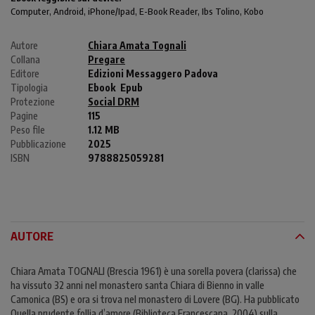
Computer
, Android,
iPhone/Ipad
, E-Book Reader, Ibs Tolino, Kobo
Autore
Chiara Amata Tognali
Collana
Pregare
Editore
Edizioni Messaggero Padova
Tipologia
Ebook
Epub
Protezione
Social DRM
Pagine
115
Peso file
1.12 MB
Pubblicazione
2025
ISBN
9788825059281
AUTORE
Chiara Amata TOGNALI (Brescia 1961) è una sorella povera (clarissa) che
ha vissuto 32 anni nel monastero santa Chiara di Bienno in valle
Camonica (BS) e ora si trova nel monastero di Lovere (BG). Ha pubblicato
Quella prudente follia d’amore (Biblioteca Francescana, 2004) sulla