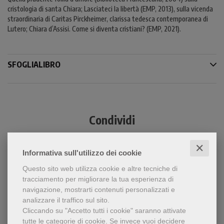
cristologia di santa Chiara; Lasciateci la libertà (EMP, 2013), sulla vicenda
straordinaria di Caritas Pirckheimer, clarissa tedesca contemporanea di
Lutero; Chiara d’Assisi. Come si diventa cristiani? (EMP, 2021).
SFOGLIALIBRO
Condividi
✕
Informativa sull'utilizzo dei cookie
Questo sito web utilizza cookie e altre tecniche di
tracciamento per migliorare la tua esperienza di
navigazione, mostrarti contenuti personalizzati e
analizzare il traffico sul sito.
Cliccando su "Accetto tutti i cookie" saranno attivate
Dello stesso autore
tutte le categorie di cookie.
Se invece vuoi decidere