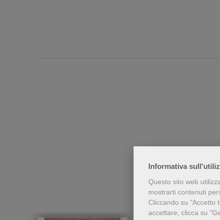
Chi h
Informativa sull'utili
Questo sito web utilizz
mostrarti contenuti perso
Cliccando su "Accetto tu
accettare, clicca su "G