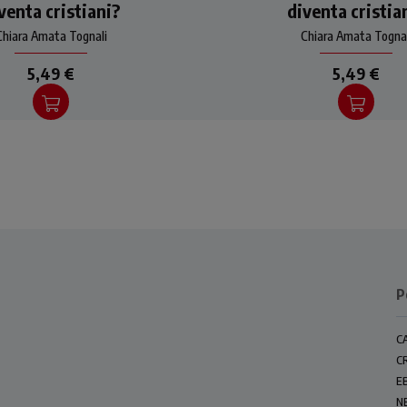
venta cristiani?
diventa cristia
Chiara Amata Tognali
Chiara Amata Tognal
5,49 €
5,49 €
P
C
C
E
N