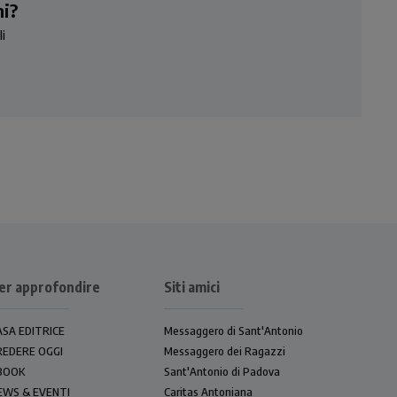
ni?
i
er approfondire
Siti amici
ASA EDITRICE
Messaggero di Sant'Antonio
REDERE OGGI
Messaggero dei Ragazzi
BOOK
Sant'Antonio di Padova
EWS & EVENTI
Caritas Antoniana