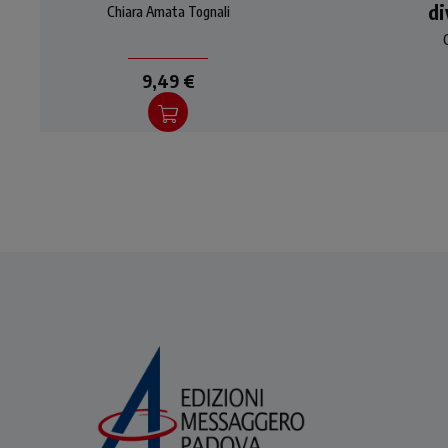
di
Chiara Amata Tognali
clausura cerca di
intercettare alcune delle
difficoltà che
9,49 €