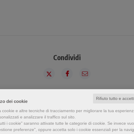
Condividi
Rifiuto tutto e accet
a visto questo prodotto ha visto an
zzo dei cookie
a cookie e altre tecniche di tracciamento per migliorare la tua esperien
nalizzati e analizzare il traffico sul sito.
tti i cookie" saranno attivate tutte le categorie di cookie.
Se invece vuo
estione preferenze", oppure accetta solo i cookie essenziali per la navi