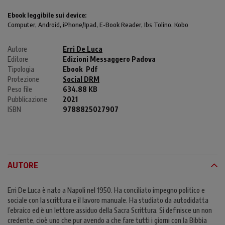
Ebook leggibile sui device:
Computer
, Android,
iPhone/Ipad
, E-Book Reader, Ibs Tolino, Kobo
Autore
Erri De Luca
Editore
Edizioni Messaggero Padova
Tipologia
Ebook
Pdf
Protezione
Social DRM
Peso file
634.88 KB
Pubblicazione
2021
ISBN
9788825027907
AUTORE
Erri De Luca è nato a Napoli nel 1950. Ha conciliato impegno politico e
sociale con la scrittura e il lavoro manuale. Ha studiato da autodidatta
l’ebraico ed è un lettore assiduo della Sacra Scrittura. Si definisce un non
credente, cioè uno che pur avendo a che fare tutti i giorni con la Bibbia