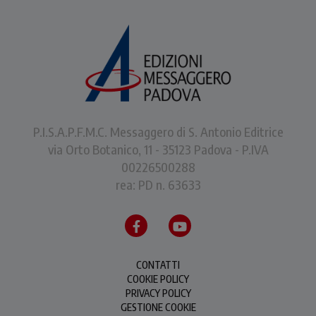
P.I.S.A.P.F.M.C. Messaggero di S. Antonio Editrice
via Orto Botanico, 11 - 35123 Padova - P.IVA
00226500288
rea: PD n. 63633
CONTATTI
COOKIE POLICY
PRIVACY POLICY
GESTIONE COOKIE