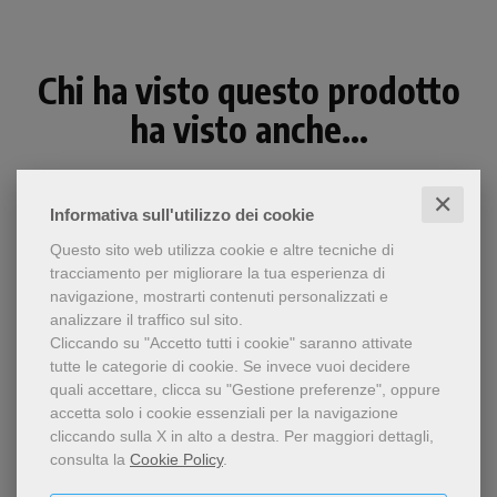
Chi ha visto questo prodotto
ha visto anche...
✕
Informativa sull'utilizzo dei cookie
Questo sito web utilizza cookie e altre tecniche di
tracciamento per migliorare la tua esperienza di
navigazione, mostrarti contenuti personalizzati e
analizzare il traffico sul sito.
Cliccando su "Accetto tutti i cookie" saranno attivate
tutte le categorie di cookie.
Se invece vuoi decidere
quali accettare, clicca su "Gestione preferenze", oppure
accetta solo i cookie essenziali per la navigazione
cliccando sulla X in alto a destra.
Per maggiori dettagli,
epub
consulta la
Cookie Policy
.
Un intenso libro su Gesù, sul
Penultime notizie circa Ieshu/Gesù
Gesù-uomo mandato da