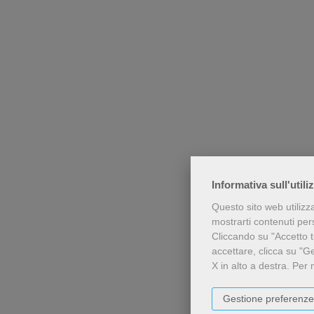
Informativa sull'utili
Questo sito web utilizz
mostrarti contenuti perso
Cliccando su "Accetto tu
accettare, clicca su "G
X in alto a destra.
Per 
Gestione preferenze