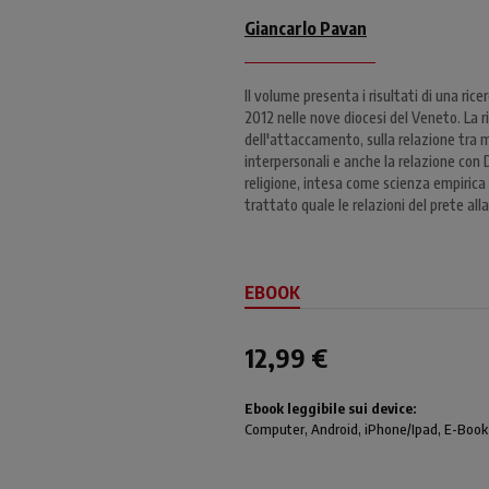
Giancarlo Pavan
Il volume presenta i risultati di una rice
2012 nelle nove diocesi del Veneto. La ri
dell'attaccamento, sulla relazione tra 
interpersonali e anche la relazione con 
religione, intesa come scienza empiric
trattato quale le relazioni del prete all
EBOOK
12,99 €
Ebook leggibile sui device:
Computer
, Android,
iPhone/Ipad
, E-Book