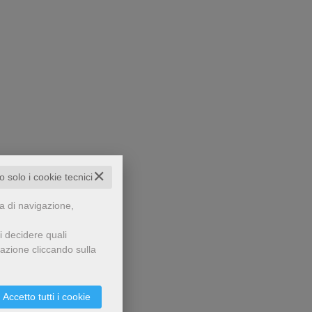
✕
to solo i cookie tecnici
za di navigazione,
i decidere quali
gazione cliccando sulla
Accetto tutti i cookie