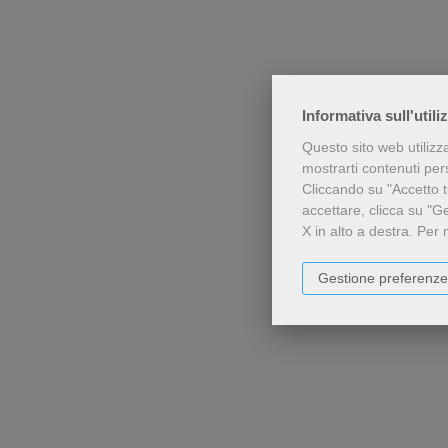
Informativa sull'utili
Questo sito web utilizz
mostrarti contenuti perso
Cliccando su "Accetto tu
accettare, clicca su "G
X in alto a destra.
Per 
Gestione preferenze