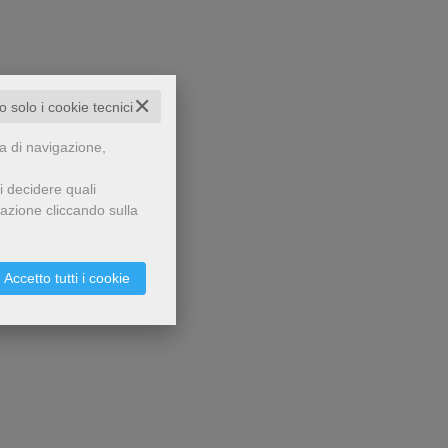
✕
to solo i cookie tecnici
za di navigazione,
i decidere quali
gazione cliccando sulla
Accetto tutti i cookie