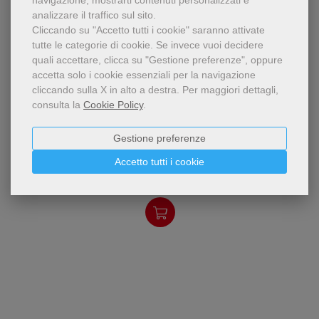
navigazione, mostrarti contenuti personalizzati e
analizzare il traffico sul sito.
Cliccando su "Accetto tutti i cookie" saranno attivate
tutte le categorie di cookie.
Se invece vuoi decidere
quali accettare, clicca su "Gestione preferenze", oppure
accetta solo i cookie essenziali per la navigazione
cliccando sulla X in alto a destra.
Per maggiori dettagli,
consulta la
Cookie Policy
.
pdf
Riflessioni sulla formula che
Le parole del matrimonio
Gestione preferenze
gli sposi cristiani
pronunciano il giorno delle
Lorenzo Raniero
Accetto tutti i cookie
nozze
8,49 €