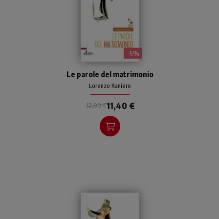
- 5%
Commento e riflessioni,
Le parole del matrimonio
parola per parola, alla
formula del consenso
Lorenzo Raniero
matrimoniale cristiano.
11,40 €
12,00 €