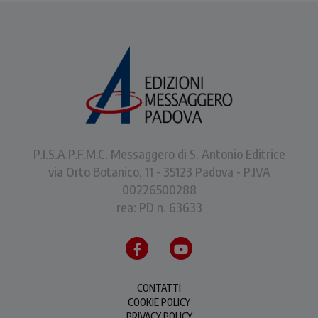
P.I.S.A.P.F.M.C. Messaggero di S. Antonio Editrice
via Orto Botanico, 11 - 35123 Padova - P.IVA
00226500288
rea: PD n. 63633
CONTATTI
COOKIE POLICY
PRIVACY POLICY