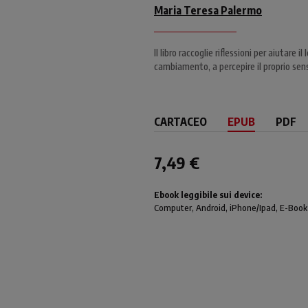
Maria Teresa Palermo
Il libro raccoglie riflessioni per aiutare 
cambiamento, a percepire il proprio se
CARTACEO
EPUB
PDF
7,49 €
Ebook leggibile sui device:
Computer
, Android,
iPhone/Ipad
, E-Book