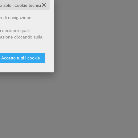
✕
to solo i cookie tecnici
za di navigazione,
i decidere quali
gazione cliccando sulla
Accetto tutti i cookie