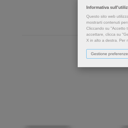
Informativa sull'utili
Questo sito web utilizz
mostrarti contenuti perso
Cliccando su "Accetto tu
accettare, clicca su "G
X in alto a destra.
Per 
Gestione preferenze