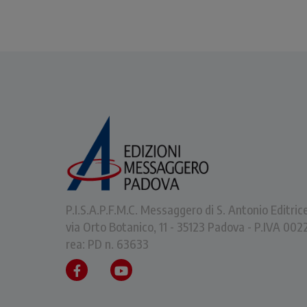
P.I.S.A.P.F.M.C. Messaggero di S. Antonio Editric
via Orto Botanico, 11 - 35123 Padova - P.IVA 0
rea: PD n. 63633