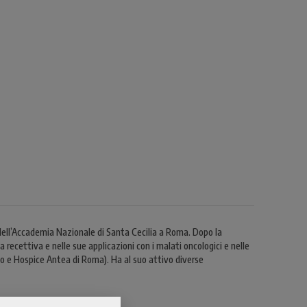
 dell’Accademia Nazionale di Santa Cecilia a Roma. Dopo la
 recettiva e nelle sue applicazioni con i malati oncologici e nelle
ico e Hospice Antea di Roma). Ha al suo attivo diverse