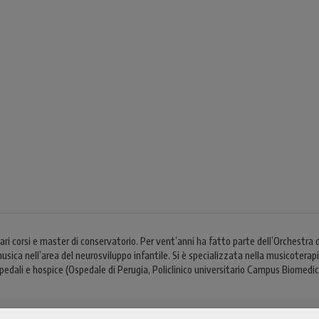
ri corsi e master di conservatorio. Per vent’anni ha fatto parte dell’Orchestra
sica nell’area del neurosviluppo infantile. Si è specializzata nella musicoterapia
ospedali e hospice (Ospedale di Perugia, Policlinico universitario Campus Biomed