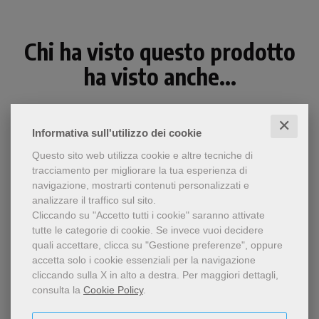
Chi ha visto questo prodotto
ha visto anche...
✕
Informativa sull'utilizzo dei cookie
Questo sito web utilizza cookie e altre tecniche di
tracciamento per migliorare la tua esperienza di
navigazione, mostrarti contenuti personalizzati e
analizzare il traffico sul sito.
Cliccando su "Accetto tutti i cookie" saranno attivate
tutte le categorie di cookie.
Se invece vuoi decidere
quali accettare, clicca su "Gestione preferenze", oppure
accetta solo i cookie essenziali per la navigazione
cliccando sulla X in alto a destra.
Per maggiori dettagli,
- 5%
consulta la
Cookie Policy
.
I santi che indicano la via
I santi, pellegrini di speranza
per l'anno giubilare 2025: il