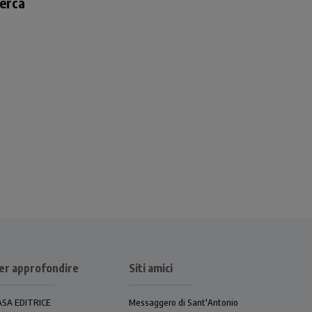
cerca
e
e
er approfondire
Siti amici
ASA EDITRICE
Messaggero di Sant'Antonio