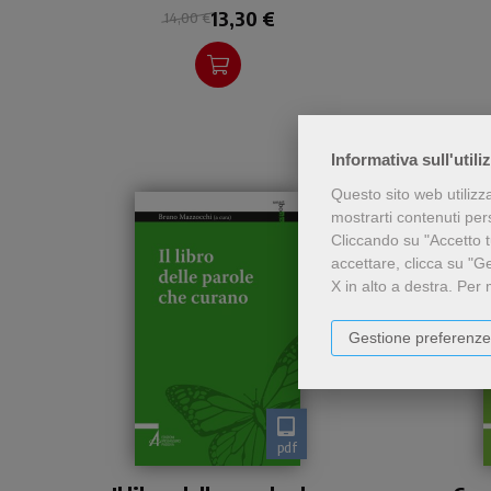
13,30 €
14,00 €
Informativa sull'utili
Questo sito web utilizz
mostrarti contenuti perso
Cliccando su "Accetto tu
accettare, clicca su "G
X in alto a destra.
Per 
Gestione preferenze
pdf
Questo breve lavoro nasce