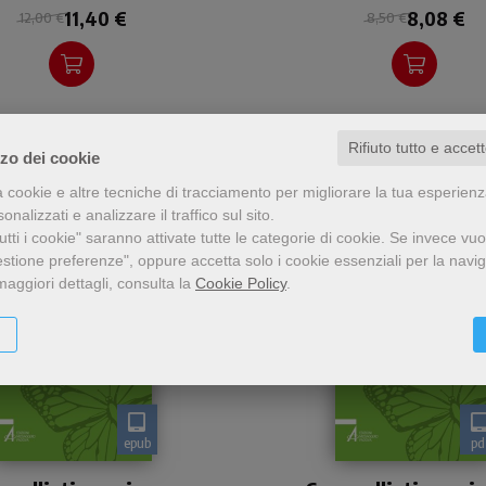
11,40 €
8,08 €
che nascono dall'esperie
12,00 €
8,50 €
sul campo.
Rifiuto tutto e accet
zzo dei cookie
a cookie e altre tecniche di tracciamento per migliorare la tua esperien
nalizzati e analizzare il traffico sul sito.
tti i cookie" saranno attivate tutte le categorie di cookie.
Se invece vuo
estione preferenze", oppure accetta solo i cookie essenziali per la navi
maggiori dettagli, consulta la
Cookie Policy
.
epub
pd
Sul finire della vita di un
Sul finire della vita di u