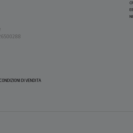
C
E
N
e
0226500288
CONDIZIONI DI VENDITA