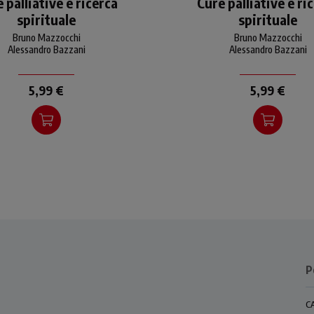
 palliative e ricerca
Cure palliative e ri
uomo cadono le barriere
uomo cadono le barrier
spirituale
spirituale
razionali e le pressioni
razionali e le pressioni
sociali, sorgono domande
sociali, sorgono domand
Bruno Mazzocchi
Bruno Mazzocchi
sul significato dell'esi
sul significato dell'esi
Alessandro Bazzani
Alessandro Bazzani
5,99 €
5,99 €
P
C