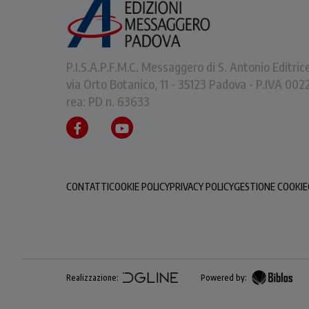
P.I.S.A.P.F.M.C. Messaggero di S. Antonio Editric
via Orto Botanico, 11 - 35123 Padova - P.IVA 0
rea: PD n. 63633
CONTATTI
COOKIE POLICY
PRIVACY POLICY
GESTIONE COOKIE
Realizzazione:
Powered by: