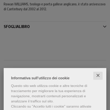
Rowan WILLIAMS, teologo e poeta gallese anglicano, è stato arcivescovo
di Canterbury dal 2002 al 2012.
SFOGLIALIBRO
✕
Condividi
Informativa sull'utilizzo dei cookie
Questo sito web utilizza cookie e altre tecniche di
tracciamento per migliorare la tua esperienza di
navigazione, mostrarti contenuti personalizzati e
analizzare il traffico sul sito.
Cliccando su "Accetto tutti i cookie" saranno attivate