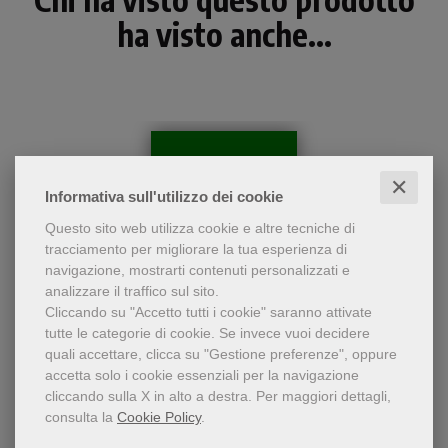
ha visto anche...
✕
Informativa sull'utilizzo dei cookie
Questo sito web utilizza cookie e altre tecniche di
tracciamento per migliorare la tua esperienza di
navigazione, mostrarti contenuti personalizzati e
analizzare il traffico sul sito.
Cliccando su "Accetto tutti i cookie" saranno attivate
tutte le categorie di cookie.
Se invece vuoi decidere
Il racconto di ciascun
quali accettare, clicca su "Gestione preferenze", oppure
Sinossi e commento
evangelista è un
accetta solo i cookie essenziali per la navigazione
meraviglioso ritratto di
Angelico Poppi
cliccando sulla X in alto a destra.
Per maggiori dettagli,
Gesù che si integra con
consulta la
Cookie Policy
.
quello degli altri vangeli. Il
commento offerto dal