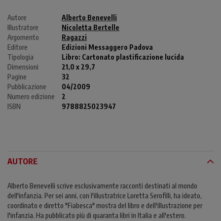
Autore
Alberto Benevelli
Illustratore
Nicoletta Bertelle
Argomento
Ragazzi
Editore
Edizioni Messaggero Padova
Tipologia
Libro:
Cartonato plastificazione lucida
Dimensioni
21,0 x 29,7
Pagine
32
Pubblicazione
04/2009
Numero edizione
2
ISBN
9788825023947
AUTORE
Alberto Benevelli scrive esclusivamente racconti destinati al mondo
dell'infanzia. Per sei anni, con l'illustratrice Loretta Serofilli, ha ideato,
coordinato e diretto "Fiabesca" mostra del libro e dell'illustrazione per
l'infanzia. Ha pubblicato più di quaranta libri in Italia e all'estero.