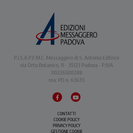
P.I.S.A.P.F.M.C. Messaggero di S. Antonio Editrice
via Orto Botanico, 11 - 35123 Padova - P.IVA
00226500288
rea: PD n. 63633
CONTATTI
COOKIE POLICY
PRIVACY POLICY
GESTIONE COOKIE