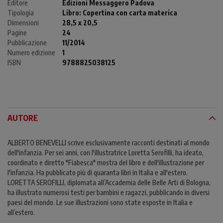
Editore
Edizioni Messaggero Padova
Tipologia
Libro:
Copertina con carta materica
Dimensioni
28,5 x 20,5
Pagine
24
Pubblicazione
11/2014
Numero edizione
1
ISBN
9788825038125
AUTORE
ALBERTO BENEVELLI scrive esclusivamente racconti destinati al mondo
dell'infanzia. Per sei anni, con l'illustratrice Loretta Serofilli, ha ideato,
coordinato e diretto "Fiabesca" mostra del libro e dell'illustrazione per
l'infanzia. Ha pubblicato più di quaranta libri in Italia e all'estero.
LORETTA SEROFILLI, diplomata all’Accademia delle Belle Arti di Bologna,
ha illustrato numerosi testi per bambini e ragazzi, pubblicando in diversi
paesi del mondo. Le sue illustrazioni sono state esposte in Italia e
all’estero.