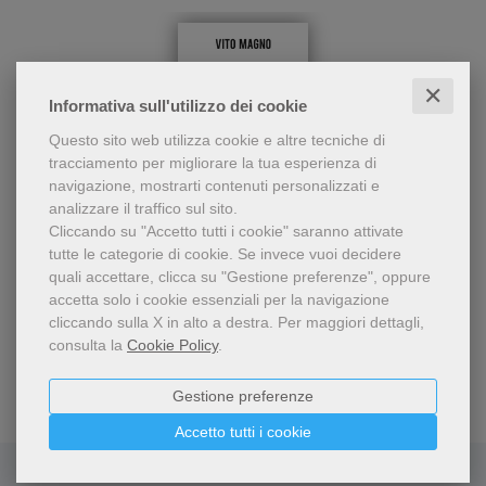
✕
Informativa sull'utilizzo dei cookie
Questo sito web utilizza cookie e altre tecniche di
tracciamento per migliorare la tua esperienza di
navigazione, mostrarti contenuti personalizzati e
analizzare il traffico sul sito.
Cliccando su "Accetto tutti i cookie" saranno attivate
Centocinque interviste a
tutte le categorie di cookie.
Se invece vuoi decidere
uomini e donne del mondo
Anche loro
quali accettare, clicca su "Gestione preferenze", oppure
dello spettacolo, cultura,
accetta solo i cookie essenziali per la navigazione
Vito Magno
religione e sport alla
cliccando sulla X in alto a destra.
Per maggiori dettagli,
scoperta del senso della
19,00 €
consulta la
Cookie Policy
.
vita e delle cose che
contano: storie intense,
Gestione preferenze
soprattutto confessioni
insospettate.
Accetto tutti i cookie