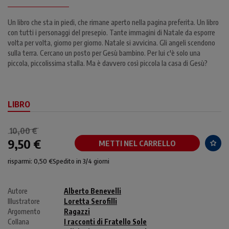
Un libro che sta in piedi, che rimane aperto nella pagina preferita. Un libro
con tutti i personaggi del presepio. Tante immagini di Natale da esporre
volta per volta, giorno per giorno. Natale si avvicina. Gli angeli scendono
sulla terra. Cercano un posto per Gesù bambino. Per lui c'è solo una
piccola, piccolissima stalla. Ma è davvero così piccola la casa di Gesù?
LIBRO
10,00 €
9,50 €
METTI NEL CARRELLO
risparmi: 0,50 €
Spedito in 3/4 giorni
Autore
Alberto Benevelli
Illustratore
Loretta Serofilli
Argomento
Ragazzi
Collana
I racconti di Fratello Sole