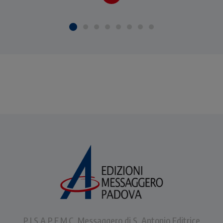
P.I.S.A.P.F.M.C. Messaggero di S. Antonio Editrice