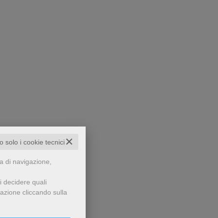
✕
to solo i cookie tecnici
za di navigazione,
i decidere quali
gazione cliccando sulla