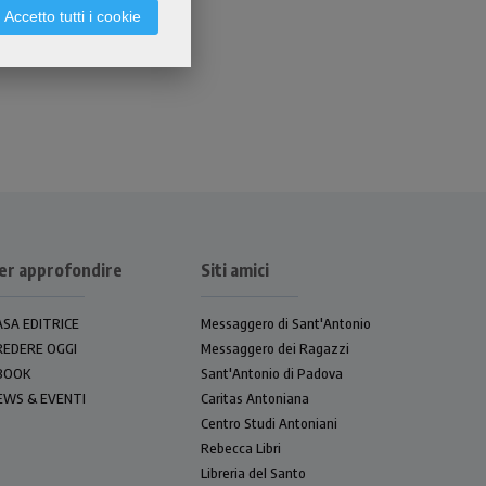
Accetto tutti i cookie
er approfondire
Siti amici
ASA EDITRICE
Messaggero di Sant'Antonio
REDERE OGGI
Messaggero dei Ragazzi
BOOK
Sant'Antonio di Padova
EWS & EVENTI
Caritas Antoniana
Centro Studi Antoniani
Rebecca Libri
Libreria del Santo