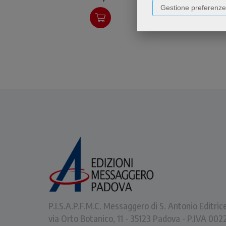
e panis caritatis, il pane
Gestione preferenze
dell'eucarestia e quello della
carità.
P.I.S.A.P.F.M.C. Messaggero di S. Antonio Editric
via Orto Botanico, 11 - 35123 Padova - P.IVA 0