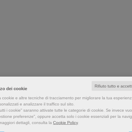
Rifiuto tutto e accet
zzo dei cookie
a cookie e altre tecniche di tracciamento per migliorare la tua esperien
nalizzati e analizzare il traffico sul sito.
tti i cookie" saranno attivate tutte le categorie di cookie.
Se invece vuo
estione preferenze", oppure accetta solo i cookie essenziali per la navi
maggiori dettagli, consulta la
Cookie Policy
.