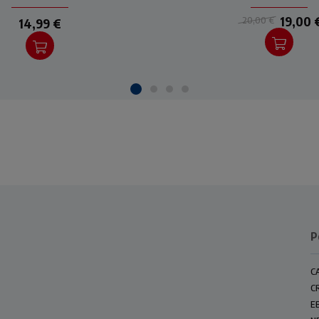
r ritrovare equilibrio e
per ritrovare equilibri
fiducia
fiducia nel bene.
19,00 
20,00 €
14,99 €
P
C
C
E