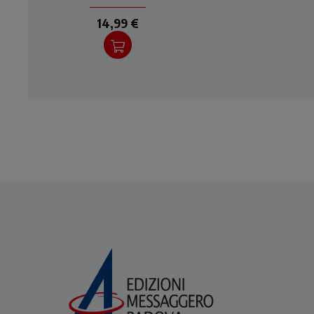
per ritrovare equilibrio e
pe
fiducia
14,99 €