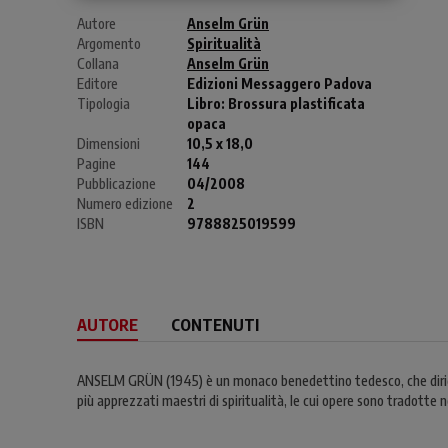
Autore
Anselm Grün
Argomento
Spiritualità
Collana
Anselm Grün
Editore
Edizioni Messaggero Padova
Tipologia
Libro:
Brossura plastificata
opaca
Dimensioni
10,5 x 18,0
Pagine
144
Pubblicazione
04/2008
Numero edizione
2
ISBN
9788825019599
AUTORE
CONTENUTI
ANSELM GRÜN (1945) è un monaco benedettino tedesco, che dirige i
più apprezzati maestri di spiritualità, le cui opere sono tradotte ne