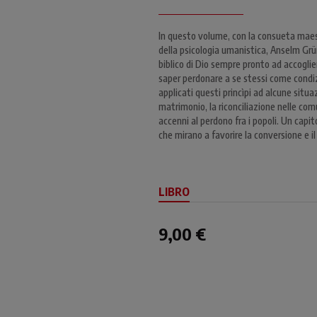
In questo volume, con la consueta maestri
della psicologia umanistica, Anselm Grü
biblico di Dio sempre pronto ad accoglier
saper perdonare a se stessi come condizi
applicati questi princìpi ad alcune situa
matrimonio, la riconciliazione nelle comun
accenni al perdono fra i popoli. Un capi
che mirano a favorire la conversione e 
LIBRO
9,00 €