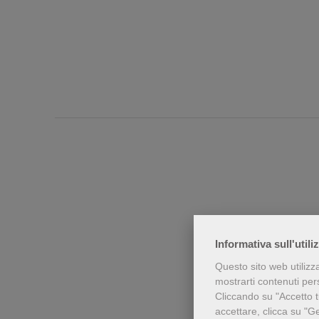
Informativa sull'utili
Questo sito web utilizz
Chi h
mostrarti contenuti perso
Cliccando su "Accetto tu
accettare, clicca su "G