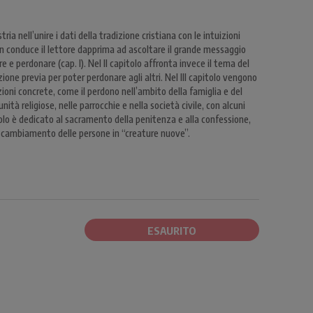
a nell’unire i dati della tradizione cristiana con le intuizioni
n conduce il lettore dapprima ad ascoltare il grande messaggio
e e perdonare (cap. I). Nel II capitolo affronta invece il tema del
one previa per poter perdonare agli altri. Nel III capitolo vengono
zioni concrete, come il perdono nell’ambito della famiglia e del
ità religiose, nelle parrocchie e nella società civile, con alcuni
tolo è dedicato al sacramento della penitenza e alla confessione,
il cambiamento delle persone in “creature nuove”.
ESAURITO