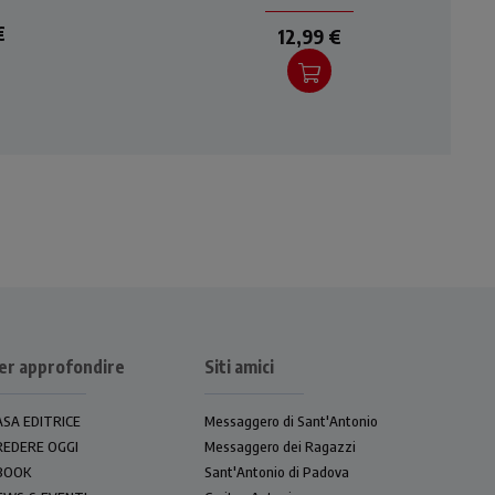
o e
volto benevolo e rappaci
€
12,99 €
er approfondire
Siti amici
ASA EDITRICE
Messaggero di Sant'Antonio
REDERE OGGI
Messaggero dei Ragazzi
BOOK
Sant'Antonio di Padova