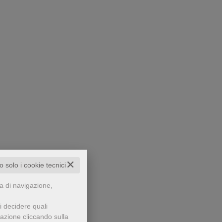
✕
to solo i cookie tecnici
za di navigazione,
che...
i decidere quali
gazione cliccando sulla