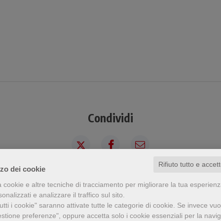
Condividi
Rifiuto tutto e accet
zzo dei cookie
a cookie e altre tecniche di tracciamento per migliorare la tua esperien
a visto questo prodotto ha visto an
nalizzati e analizzare il traffico sul sito.
tti i cookie" saranno attivate tutte le categorie di cookie.
Se invece vuo
estione preferenze", oppure accetta solo i cookie essenziali per la navi