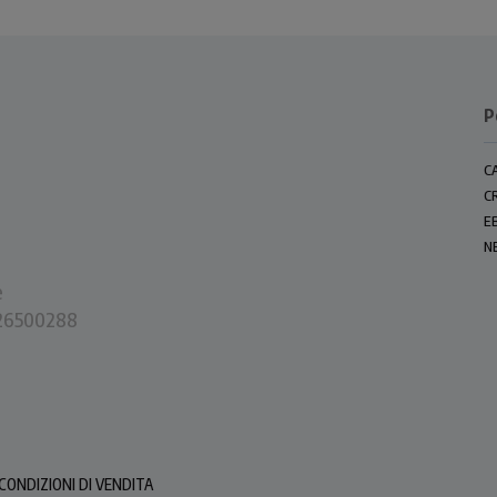
P
C
C
E
N
e
0226500288
CONDIZIONI DI VENDITA