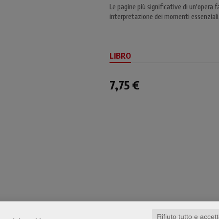
Le pagine più significative di un'opera f
interpretazione dei momenti essenziali, 
LIBRO
7,75 €
Rifiuto tutto e accet