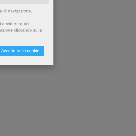
za di navigazione,
i decidere quali
gazione cliccando sulla
Accetto tutti i cookie