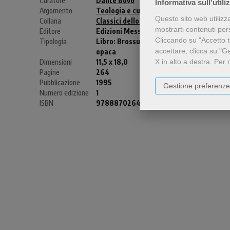
Curatore
Dante Bovo
Informativa sull'utili
Argomento
Teologia e cultura religiosa
Questo sito web utilizz
Collana
Classici dello Spirito
mostrarti contenuti perso
Editore
Edizioni Messaggero Padova
Cliccando su "Accetto tu
Tipologia
Libro:
Brossura plastificata
accettare, clicca su "G
opaca
X in alto a destra.
Per 
Dimensioni
11,5 x 18,0
Pagine
264
Pubblicazione
1995
Gestione preferenze
Numero edizione
1
ISBN
9788870264180