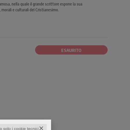
amosa, nella quale il grande scrittore espone la sua
morali e culturali del Cristianesimo.
ESAURITO
✕
to solo i cookie tecnici