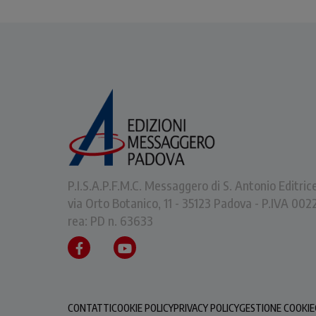
P.I.S.A.P.F.M.C. Messaggero di S. Antonio Editric
via Orto Botanico, 11 - 35123 Padova - P.IVA 0
rea: PD n. 63633
CONTATTI
COOKIE POLICY
PRIVACY POLICY
GESTIONE COOKIE