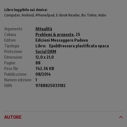
Libro leggibile sui device:
Computer
, Android,
iPhone/Ipad
, E-Book Reader, Ibs Tolino, Kobo
Argomento
Attualità
Collana
Problemi & proposte
, 25
Editore
Edizioni Messaggero Padova
Tipologia
Libro:
Epub
Brossura plastificata opaca
Protezione
Social DRM
Dimensioni
12,0 x 21,0
Pagine
88
Peso file
742.36 KB
Pubblicazione
08/2014
Numero edizione
1
ISBN
9788825033182
AUTORE