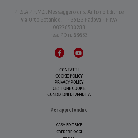
P.I.S.A.P.F.M.C. Messaggero di S. Antonio Editrice
via Orto Botanico, 11 - 35123 Padova - P.IVA
00226500288
rea: PD n. 63633
CONTATTI
COOKIE POLICY
PRIVACY POLICY
GESTIONE COOKIE
CONDIZIONI DI VENDITA
Per approfondire
CASA EDITRICE
CREDERE OGGI