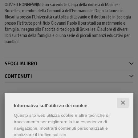
OLIVIER BONNEWIJN è un sacerdote belga della diocesi di Malines-
Bruxelles, membro della Comunità dell’Emmanuele. Dopo la laurea in
filosofia presso l’Università cattolica di Lovanio e il dottorato in teologia
presso l’Istituto pontificio Giovanni Paolo II per studi su matrimonio e
famiglia, insegna alla Facoltà di teologia di Bruxelles. È autore di diversi
libri sul tema della famiglia e di una serie di piccoli romanzi educativi per
bambini.
SFOGLIALIBRO
CONTENUTI
✕
Condividi
Informativa sull'utilizzo dei cookie
Questo sito web utilizza cookie e altre tecniche di
tracciamento per migliorare la tua esperienza di
navigazione, mostrarti contenuti personalizzati e
analizzare il traffico sul sito.