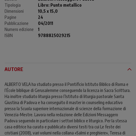
Tipologia
Libro:
Punto metallico
Dimensioni
10,5 x 15,0
Pagine
24
Pubblicazione
04/2011
Numero edizione
1
ISBN
9788825029215
AUTORE
ALBERTO VELA ha studiato presso il Pontificio Istituto Biblico di Roma e
l’École biblique di Gerusalemme conseguendo la licenza in Sacra Scrittura.
Ha inoltre studiato liturgia presso l’Istituto di liturgia pastorale Santa
Giustina di Padova e ha conseguito il master in counseling educativo
presso la Scuola superiore internazionale di scienze della formazione di
Venezia-Mestre. Lavora nella redazione delle Edizioni Messaggero
Padova seguendo in particolare i settori biblico e liturgico. Per la stessa
casa editrice ha curato e pubblicato diversi testi tra cui Le feste dei
cristiani (2008), vari volumi nella collana «Salmi e preghiere», Teresa di