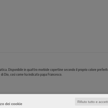
pratica. Disponibile in quattro morbide copertine secondo il proprio colore preferit
 di Dio, così come ha indicato papa Francesco.
Rifiuto tutto e accet
zzo dei cookie