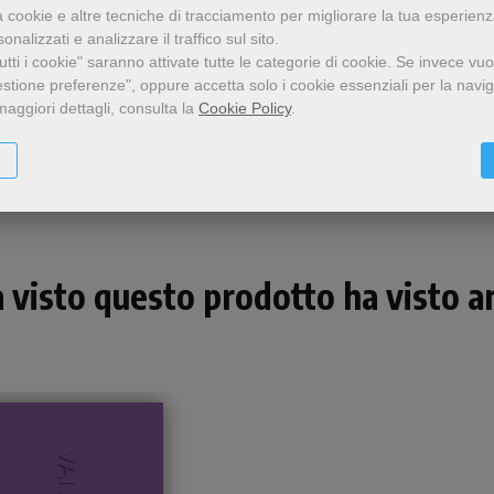
a cookie e altre tecniche di tracciamento per migliorare la tua esperien
nalizzati e analizzare il traffico sul sito.
tti i cookie" saranno attivate tutte le categorie di cookie.
Se invece vuo
estione preferenze", oppure accetta solo i cookie essenziali per la navi
maggiori dettagli, consulta la
Cookie Policy
.
Condividi
a visto questo prodotto ha visto an