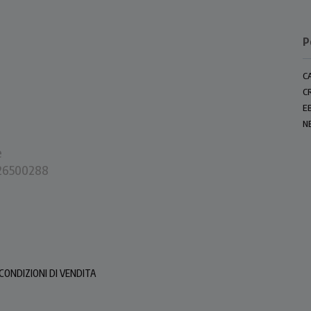
P
C
C
E
N
e
0226500288
CONDIZIONI DI VENDITA