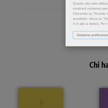
Questo sito web utilizz
mostrarti contenuti perso
Cliccando su "Accetto tu
accettare, clicca su "G
X in alto a destra.
Per 
Gestione preferenze
Chi h