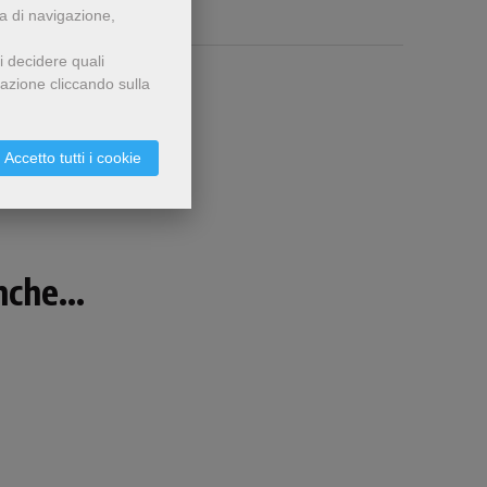
za di navigazione,
i decidere quali
gazione cliccando sulla
Accetto tutti i cookie
che...