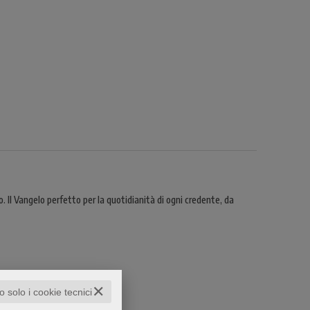
o. Il Vangelo perfetto per la quotidianità di ogni credente, da
✕
to solo i cookie tecnici