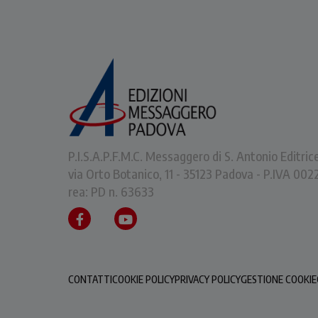
P.I.S.A.P.F.M.C. Messaggero di S. Antonio Editric
via Orto Botanico, 11 - 35123 Padova - P.IVA 0
rea: PD n. 63633
CONTATTI
COOKIE POLICY
PRIVACY POLICY
GESTIONE COOKIE