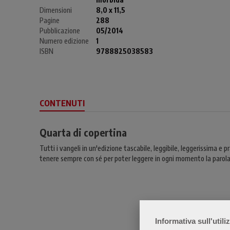
Dimensioni
8,0 x 11,5
Pagine
288
Pubblicazione
05/2014
Numero edizione
1
ISBN
9788825038583
CONTENUTI
Quarta di copertina
Tutti i vangeli in un'edizione tascabile, leggibile, leggerissima e 
tenere sempre con sé per poter leggere in ogni momento la parola
Informativa sull'utili