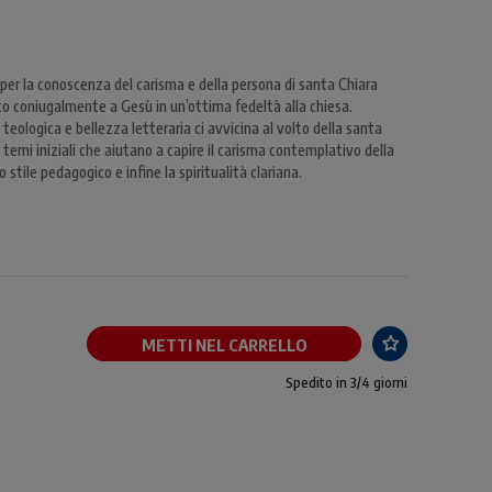
 per la conoscenza del carisma e della persona di santa Chiara
ato coniugalmente a Gesù in un’ottima fedeltà alla chiesa.
à teologica e bellezza letteraria ci avvicina al volto della santa
temi iniziali che aiutano a capire il carisma contemplativo della
suo stile pedagogico e infine la spiritualità clariana.
METTI NEL CARRELLO
Spedito in 3/4 giorni