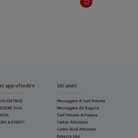
Moro, Vincenzo de Paoli e
Filippo Neri.
er approfondire
Siti amici
ASA EDITRICE
Messaggero di Sant'Antonio
REDERE OGGI
Messaggero dei Ragazzi
BOOK
Sant'Antonio di Padova
EWS & EVENTI
Caritas Antoniana
Centro Studi Antoniani
Rebecca Libri