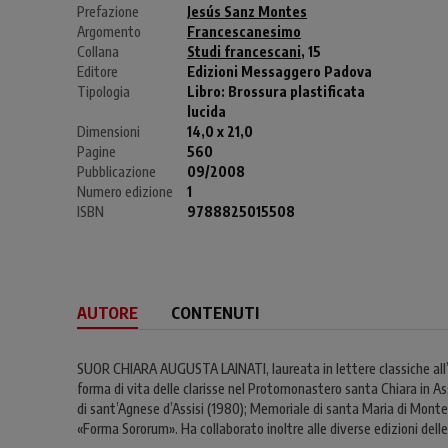
Prefazione
Jesús Sanz Montes
Argomento
Francescanesimo
Collana
Studi francescani
, 15
Editore
Edizioni Messaggero Padova
Tipologia
Libro:
Brossura plastificata
lucida
Dimensioni
14,0 x 21,0
Pagine
560
Pubblicazione
09/2008
Numero edizione
1
ISBN
9788825015508
AUTORE
CONTENUTI
SUOR CHIARA AUGUSTA LAINATI, laureata in lettere classiche all’Univ
forma di vita delle clarisse nel Protomonastero santa Chiara in Assi
di sant’Agnese d’Assisi (1980); Memoriale di santa Maria di Monte
«Forma Sororum». Ha collaborato inoltre alle diverse edizioni dell