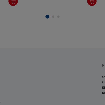
are di Francesco d'Assisi
è, oggi, di bruciante
attualità.
P
C
C
E
N
e