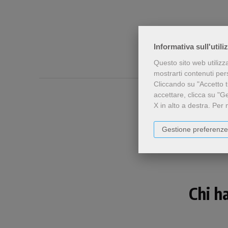
Informativa sull'utili
Questo sito web utilizz
mostrarti contenuti perso
Cliccando su "Accetto tu
accettare, clicca su "G
X in alto a destra.
Per 
Gestione preferenze
Chi h