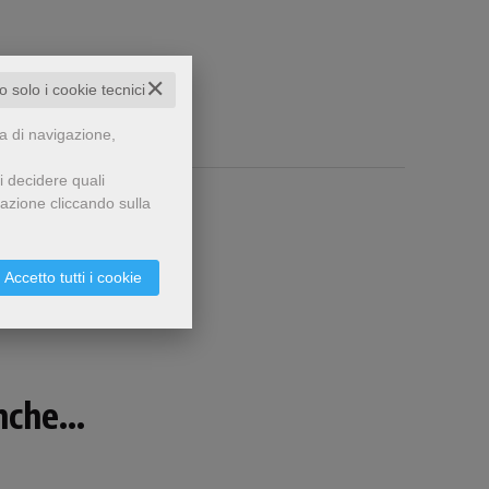
✕
to solo i cookie tecnici
za di navigazione,
i decidere quali
gazione cliccando sulla
Accetto tutti i cookie
che...