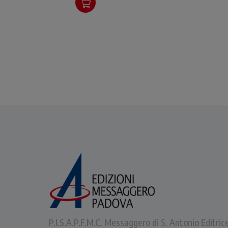
parl
P.I.S.A.P.F.M.C. Messaggero di S. Antonio Editric