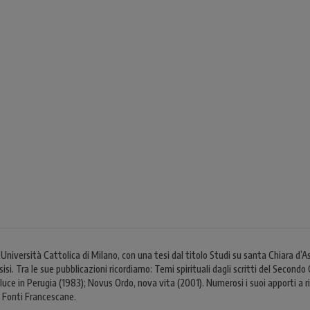
ersità Cattolica di Milano, con una tesi dal titolo Studi su santa Chiara d’Assis
si. Tra le sue pubblicazioni ricordiamo: Temi spirituali dagli scritti del Secondo
luce in Perugia (1983); Novus Ordo, nova vita (2001). Numerosi i suoi apporti a 
e Fonti Francescane.