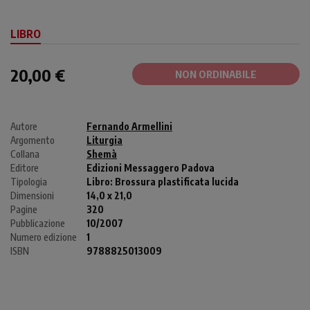
LIBRO
20,00 €
NON ORDINABILE
Autore
Fernando Armellini
Argomento
Liturgia
Collana
Shemà
Editore
Edizioni Messaggero Padova
Tipologia
Libro:
Brossura plastificata lucida
Dimensioni
14,0 x 21,0
Pagine
320
Pubblicazione
10/2007
Numero edizione
1
ISBN
9788825013009