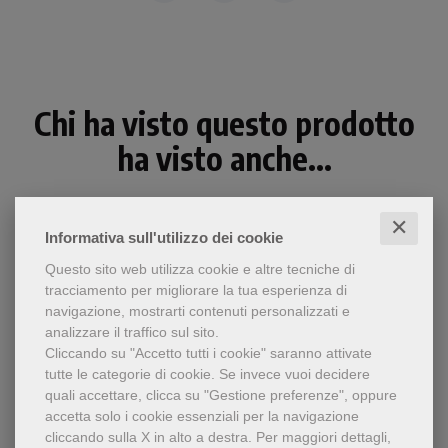
Chi ha visto questo prodotto
ha visto anche...
✕
Informativa sull'utilizzo dei cookie
Questo sito web utilizza cookie e altre tecniche di
tracciamento per migliorare la tua esperienza di
navigazione, mostrarti contenuti personalizzati e
analizzare il traffico sul sito.
Cliccando su "Accetto tutti i cookie" saranno attivate
tutte le categorie di cookie.
Se invece vuoi decidere
quali accettare, clicca su "Gestione preferenze", oppure
accetta solo i cookie essenziali per la navigazione
cliccando sulla X in alto a destra.
Per maggiori dettagli,
- 5%