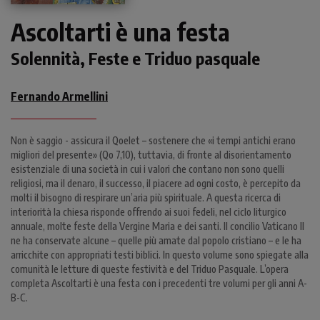
Ascoltarti è una festa
Solennità, Feste e Triduo pasquale
Fernando Armellini
Non è saggio - assicura il Qoelet – sostenere che «i tempi antichi erano
migliori del presente» (Qo 7,10), tuttavia, di fronte al disorientamento
esistenziale di una società in cui i valori che contano non sono quelli
religiosi, ma il denaro, il successo, il piacere ad ogni costo, è percepito da
molti il bisogno di respirare un’aria più spirituale. A questa ricerca di
interiorità la chiesa risponde offrendo ai suoi fedeli, nel ciclo liturgico
annuale, molte feste della Vergine Maria e dei santi. Il concilio Vaticano II
ne ha conservate alcune – quelle più amate dal popolo cristiano – e le ha
arricchite con appropriati testi biblici. In questo volume sono spiegate alla
comunità le letture di queste festività e del Triduo Pasquale. L’opera
completa Ascoltarti è una festa con i precedenti tre volumi per gli anni A-
B-C.