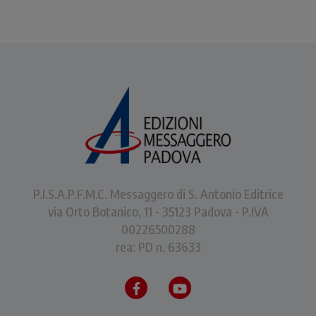
P.I.S.A.P.F.M.C. Messaggero di S. Antonio Editrice
via Orto Botanico, 11 - 35123 Padova - P.IVA
00226500288
rea: PD n. 63633