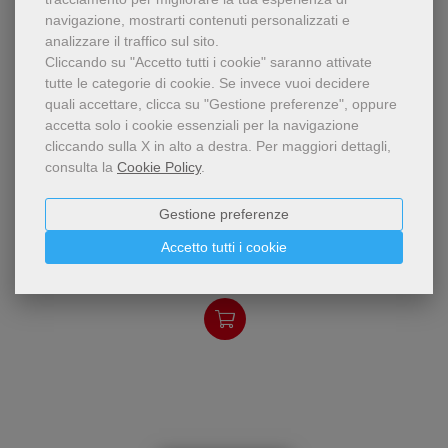
navigazione, mostrarti contenuti personalizzati e
analizzare il traffico sul sito.
Cliccando su "Accetto tutti i cookie" saranno attivate
tutte le categorie di cookie.
Se invece vuoi decidere
quali accettare, clicca su "Gestione preferenze", oppure
accetta solo i cookie essenziali per la navigazione
cliccando sulla X in alto a destra.
Per maggiori dettagli,
consulta la
Cookie Policy
.
- 5%
Il volume contiene il
Ascoltarti è una festa / A
Gestione preferenze
commento esegetico e
pastorale a tutte le letture
Fernando Armellini
Accetto tutti i cookie
bibliche domenicali
28,50 €
dell'anno A. L'intento è
30,00 €
quello di trasmettere il
gusto della Parola:
messaggio di gioia e
promessa di felicità.