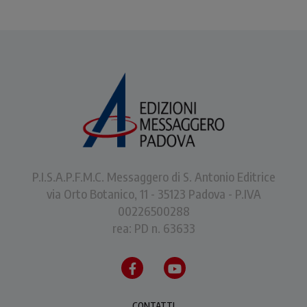
P.I.S.A.P.F.M.C. Messaggero di S. Antonio Editrice
via Orto Botanico, 11 - 35123 Padova - P.IVA
00226500288
rea: PD n. 63633
CONTATTI