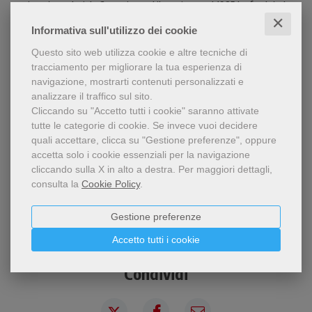
movimento ecclesiale Comunione e Liberazione, nel 1985 ha fondato la
«Fraternità sacerdotale dei missionari di San Carlo Borromeo», di cui è
✕
Informativa sull'utilizzo dei cookie
superiore generale. È stato insegnante di filosofia nei licei e poi docente
all’Università Cattolica di Milano e alla Pontificia Università Lateranense
Questo sito web utilizza cookie e altre tecniche di
a Roma. Nel settembre 2012 è stato nominato vescovo di Reggio Emilia.
tracciamento per migliorare la tua esperienza di
Ha scritto numerosi saggi: con le Edizioni San Paolo la trilogia storica
navigazione, mostrarti contenuti personalizzati e
Comunione e liberazione (2001-2006), Don Giussani. La sua esperienza
analizzare il traffico sul sito.
dell'uomo e di Dio (2009) e Padre. Ci saranno ancora sacerdoti nel futuro
Cliccando su "Accetto tutti i cookie" saranno attivate
della Chiesa? (2010); con le Edizioni Messaggero Padova la Via Crucis
tutte le categorie di cookie.
Se invece vuoi decidere
(2011), Amare ancora (2011). MARIATERESA CARBONATO, pittrice,
quali accettare, clicca su "Gestione preferenze", oppure
attualmente vive e lavora a Bareggio (Milano) con la famiglia. Visitare il
accetta solo i cookie essenziali per la navigazione
sito www.mcarbonato.it
cliccando sulla X in alto a destra.
Per maggiori dettagli,
consulta la
Cookie Policy
.
CONTENUTI
Gestione preferenze
Accetto tutti i cookie
Condividi