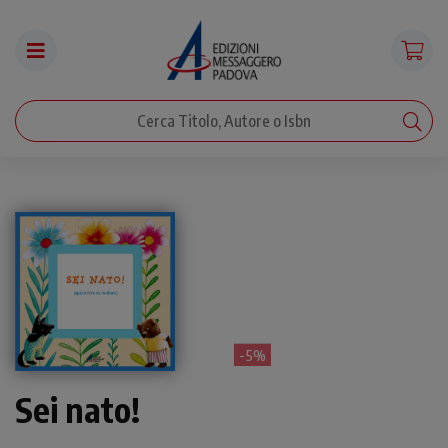
- 5%
Sei nato!