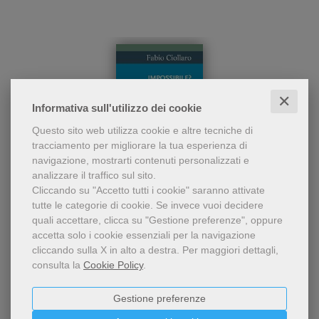
✕
Informativa sull'utilizzo dei cookie
Questo sito web utilizza cookie e altre tecniche di
tracciamento per migliorare la tua esperienza di
navigazione, mostrarti contenuti personalizzati e
- 5%
analizzare il traffico sul sito.
Cliccando su "Accetto tutti i cookie" saranno attivate
Un libro per accostarsi al
tutte le categorie di cookie.
Se invece vuoi decidere
racconto dei miracoli
Impossibile?
quali accettare, clicca su "Gestione preferenze", oppure
compiuti da Gesù e ai fatti
Fabio Ciollaro
accetta solo i cookie essenziali per la navigazione
prodigiosi che costellano la
cliccando sulla X in alto a destra.
Per maggiori dettagli,
storia dei credenti. Una
8,55 €
9,00 €
riflessione a portata di tutti
consulta la
Cookie Policy
.
per comprenderne , oggi, il
senso e quale messaggio ci
Gestione preferenze
recano da parte di Dio.