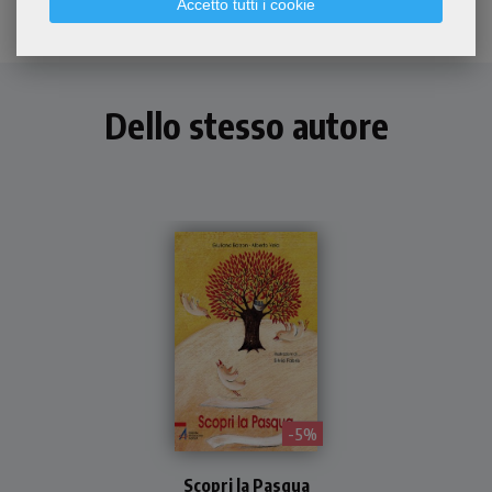
Accetto tutti i cookie
Dello stesso autore
- 5%
Un libretto riccamente
illustrato che aiuta adulti e
Scopri la Pasqua