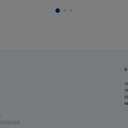
P
C
C
E
N
e
0226500288