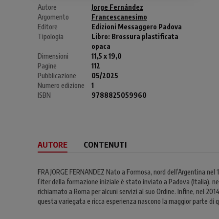
Autore
Jorge Fernández
Argomento
Francescanesimo
Editore
Edizioni Messaggero Padova
Tipologia
Libro:
Brossura plastificata
opaca
Dimensioni
11,5 x 19,0
Pagine
112
Pubblicazione
05/2025
Numero edizione
1
ISBN
9788825059960
AUTORE
CONTENUTI
FRA JORGE FERNANDEZ Nato a Formosa, nord dell’Argentina nel 1963
l’iter della formazione iniziale è stato inviato a Padova (Italia), 
richiamato a Roma per alcuni servizi al suo Ordine. Infine, nel 2014
questa variegata e ricca esperienza nascono la maggior parte di 