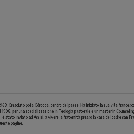
. Cresciuto poi a Córdoba, centro del paese. Ha iniziato la sua vita francesca
nel 1998, per una specializzazione in Teologia pastorale e un master in Counseling
, è stato inviato ad Assisi, a vivere la fraternità presso la casa del padre san Fr
queste pagine.