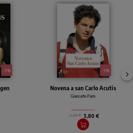
- 5%
- 5%
Un
Una novena a san Carlo
igen
Novena a san Carlo Acutis
Acutis, un testimone che
el
vive una vita singolare,
Giancarlo Paris
one
breve e intensa, con il cuore
.
rivolto a Gesù eucaristia.
ri e
3,80 €
4,00 €
i
In