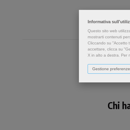
Informativa sull'utili
Questo sito web utilizz
mostrarti contenuti perso
Cliccando su "Accetto tu
accettare, clicca su "G
X in alto a destra.
Per 
Gestione preferenze
Chi h