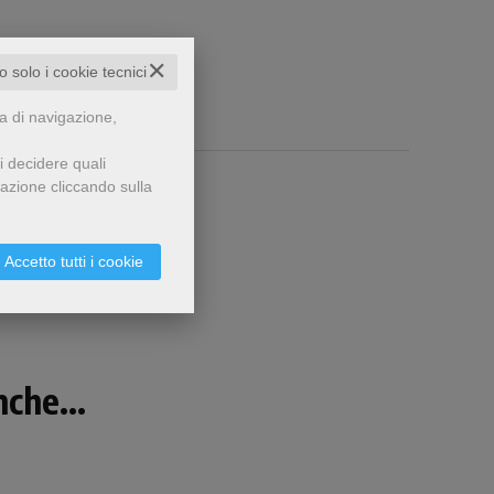
✕
to solo i cookie tecnici
za di navigazione,
i decidere quali
gazione cliccando sulla
Accetto tutti i cookie
che...