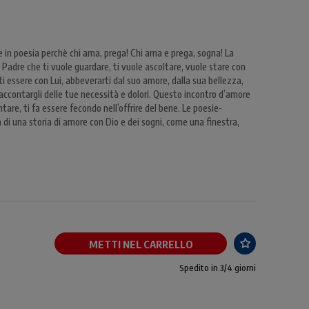
e in poesia perchè chi ama, prega! Chi ama e prega, sogna! La
 Padre che ti vuole guardare, ti vuole ascoltare, vuole stare con
ti essere con Lui, abbeverarti dal suo amore, dalla sua bellezza,
accontargli delle tue necessità e dolori. Questo incontro d’amore
ntare, ti fa essere fecondo nell’offrire del bene. Le poesie-
a di una storia di amore con Dio e dei sogni, come una finestra,
METTI NEL CARRELLO
Spedito in 3/4 giorni