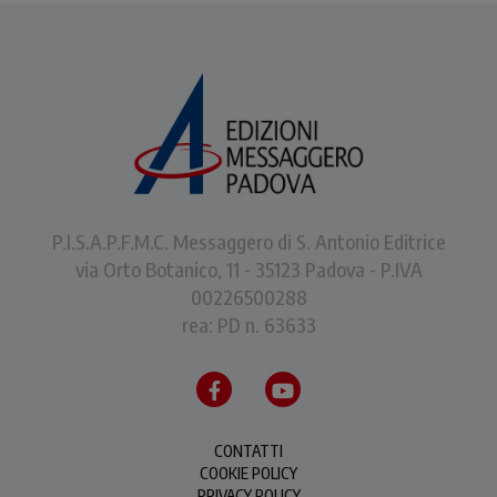
P.I.S.A.P.F.M.C. Messaggero di S. Antonio Editrice
via Orto Botanico, 11 - 35123 Padova - P.IVA
00226500288
rea: PD n. 63633
CONTATTI
COOKIE POLICY
PRIVACY POLICY