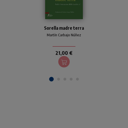
Introduzione alla visione
francescana dell'ecologia
Sorella madre terra
ispiratrice dell'enciclica
Martín Carbajo Núñez
"Laudato si'".
21,00 €