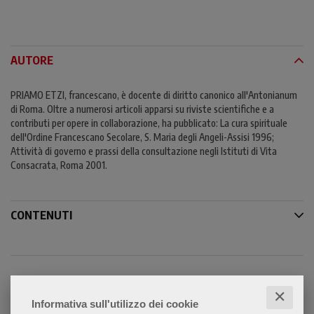
AUTORE
PRIAMO ETZI, francescano, è docente di diritto canonico all'Antonianum
di Roma. Oltre a numerosi articoli apparsi su riviste scientifiche e a
contributi per opere in collaborazione, ha pubblicato: La cura spirituale
dell'Ordine Francescano Secolare, S. Maria degli Angeli-Assisi 1996;
Attività di governo e prassi della consultazione negli Istituti di Vita
Consacrata, Roma 2001.
CONTENUTI
✕
Condividi
Informativa sull'utilizzo dei cookie