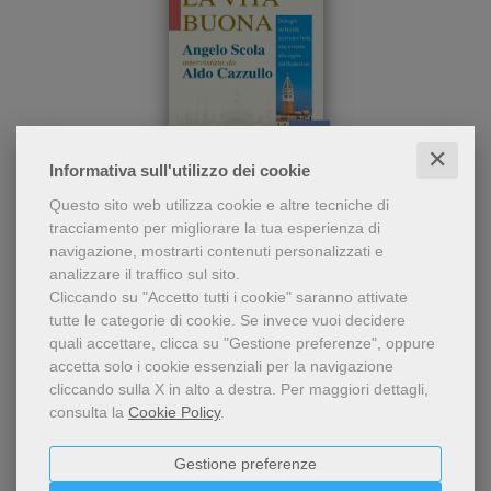
✕
pdf
Informativa sull'utilizzo dei cookie
Sei interviste su temi
La vita buona
Questo sito web utilizza cookie e altre tecniche di
cruciali per la società
tracciamento per migliorare la tua esperienza di
italiana: come intendere
Angelo Scola
,
Aldo Cazzullo
navigazione, mostrarti contenuti personalizzati e
oggi la laicità; i giovani e la
analizzare il traffico sul sito.
rivoluzione di Dio; co
6,49 €
Cliccando su "Accetto tutti i cookie" saranno attivate
tutte le categorie di cookie.
Se invece vuoi decidere
quali accettare, clicca su "Gestione preferenze", oppure
accetta solo i cookie essenziali per la navigazione
cliccando sulla X in alto a destra.
Per maggiori dettagli,
consulta la
Cookie Policy
.
Gestione preferenze