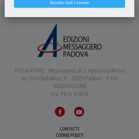
Accetto tutti i cookie
P.I.S.A.P.F.M.C. Messaggero di S. Antonio Editrice
via Orto Botanico, 11 - 35123 Padova - P.IVA
00226500288
rea: PD n. 63633
CONTATTI
COOKIE POLICY