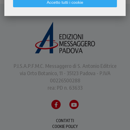
Accetto tutti i cookie
P.I.S.A.P.F.M.C. Messaggero di S. Antonio Editrice
via Orto Botanico, 11 - 35123 Padova - P.IVA
00226500288
rea: PD n. 63633
CONTATTI
COOKIE POLICY