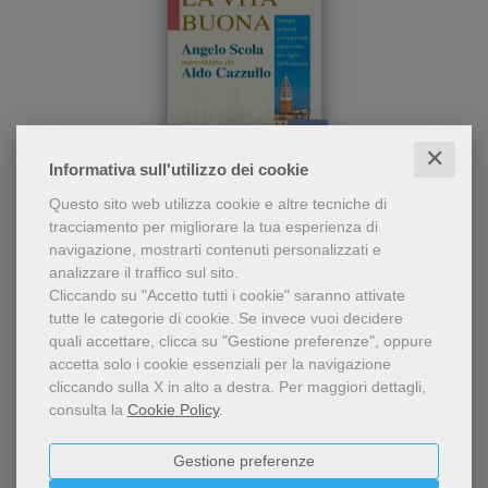
✕
pdf
Informativa sull'utilizzo dei cookie
Sei interviste su temi
La vita buona
Questo sito web utilizza cookie e altre tecniche di
cruciali per la società
tracciamento per migliorare la tua esperienza di
italiana: come intendere
Angelo Scola
,
Aldo Cazzullo
navigazione, mostrarti contenuti personalizzati e
oggi la laicità; i giovani e la
analizzare il traffico sul sito.
rivoluzione di Dio; co
6,49 €
Cliccando su "Accetto tutti i cookie" saranno attivate
tutte le categorie di cookie.
Se invece vuoi decidere
quali accettare, clicca su "Gestione preferenze", oppure
accetta solo i cookie essenziali per la navigazione
cliccando sulla X in alto a destra.
Per maggiori dettagli,
consulta la
Cookie Policy
.
Gestione preferenze